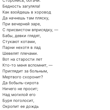
Сторонись, богачи:
Бедность загуляла!
Как взойдешь в хоровод
Да начнешь там пляску,
При вечерней заре,
С присвистом вприсядку, —
Бабы, девки глядят,
Стукают котами,
Парни нехотя в лад
Шевелят плечами.
Вот на старости лет
Кто-то меня вспомнит, —
Приглядит за больным,
Мертвого схоронит?
Да бобыль-сирота
Ничего не просит;
Над могилой его
Буря поголосит,
Окропит ее дождь