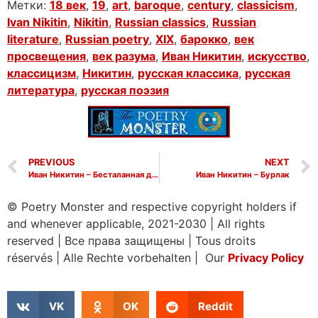
Метки:
18 век
,
19
,
art
,
baroque
,
century
,
classicism
,
Ivan Nikitin
,
Nikitin
,
Russian classics
,
Russian
literature
,
Russian poetry
,
XIX
,
барокко
,
век
просвещения
,
век разума
,
Иван Никитин
,
искусство
,
классицизм
,
Никитин
,
русская классика
,
русская
литература
,
русская поэзия
PREVIOUS
NEXT
Иван Никитин – Бесталанная доля
Иван Никитин – Бурлак
© Poetry Monster and respective copyright holders if
and whenever applicable, 2021-2030
|
All rights
reserved
|
Все права защищены
|
Tous droits
réservés
|
Alle Rechte vorbehalten | Our
Privacy Policy
VK
OK
Reddit