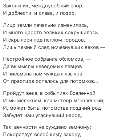
Законы их, междоусобный спор,
И доблести, и слава, и позор.
Лицо земли печально изменилось,
И много царств великих сокрушилось
И скрылося под пеплом городов,
Лишь темный след исчезнувших веков —
Нестройное собрание обломков, —
Да вымыслы неведомых певцов
И письмена нам чуждых языков
От праотцов осталось для потомков…
Пройдут века, в событиях Вселенной
И мы мелькнем, как метеор мгновенный,
И, может быть, потомства поздний род
Забудет наш угаснувший народ.
Так! вечности не суждено земному;
Покорствуя всеобщему закону,