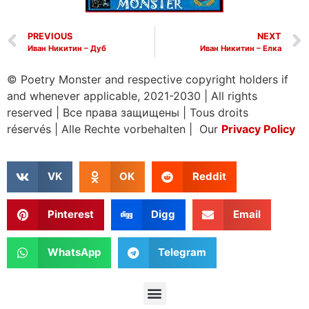
PREVIOUS
NEXT
Иван Никитин – Дуб
Иван Никитин – Елка
© Poetry Monster and respective copyright holders if
and whenever applicable, 2021-2030
|
All rights
reserved
|
Все права защищены
|
Tous droits
réservés
|
Alle Rechte vorbehalten | Our
Privacy Policy
VK
OK
Reddit
Pinterest
Digg
Email
WhatsApp
Telegram