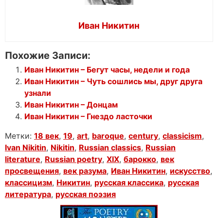
Иван Никитин
Похожие Записи:
Иван Никитин – Бегут часы, недели и года
Иван Никитин – Чуть сошлись мы, друг друга
узнали
Иван Никитин – Донцам
Иван Никитин – Гнездо ласточки
Метки:
18 век
,
19
,
art
,
baroque
,
century
,
classicism
,
Ivan Nikitin
,
Nikitin
,
Russian classics
,
Russian
literature
,
Russian poetry
,
XIX
,
барокко
,
век
просвещения
,
век разума
,
Иван Никитин
,
искусство
,
классицизм
,
Никитин
,
русская классика
,
русская
литература
,
русская поэзия