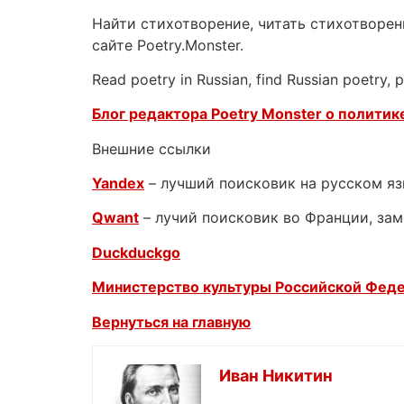
Найти стихотворение, читать стихотворени
сайте Poetry.Monster.
Read poetry in Russian, find Russian poetry,
Блог редактора Poetry Monster о
политике
Внешние ссылки
Yandex
– лучший поисковик на русском я
Qwant
– лучий поисковик во Франции, зам
Duckduckgo
Министерство культуры Российской Фед
Вернуться на главную
Иван Никитин