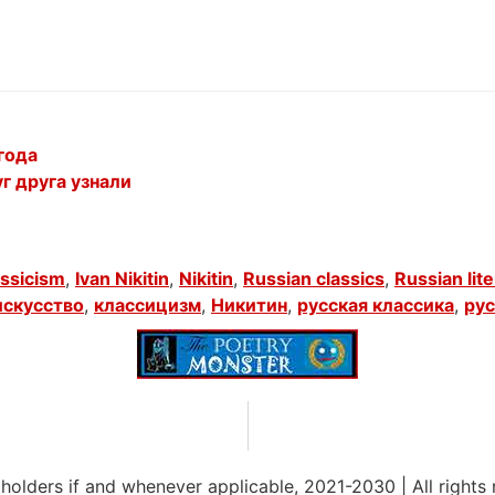
года
г друга узнали
assicism
,
Ivan Nikitin
,
Nikitin
,
Russian classics
,
Russian lit
искусство
,
классицизм
,
Никитин
,
русская классика
,
рус
 holders if and whenever applicable, 2021-2030
|
All rights