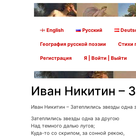
English
Русский
Deuts
География русской поэзии
Стихи 
Регистрация
Я | Войти | Выйти
[searchform]
Иван Никитин – 
Иван Никитин – Затеплились звезды одна 
Затеплились звезды одна за другою
Над темного далью лугов;
Куда-то со скрипом, за сонной рекою,