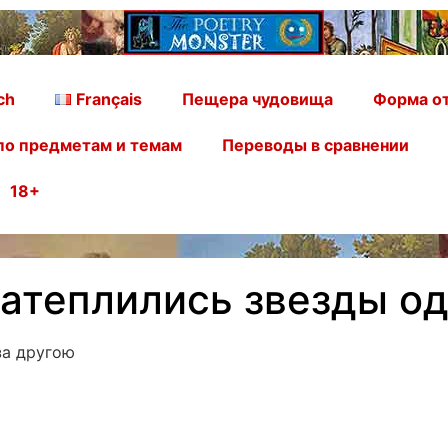
ch
Français
Пещера чудовища
Форма от
по предметам и темам
Переводы в сравнении
18+
Затеплились звезды од
за другою