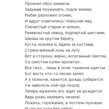
Проехал обоз чумаков.
Задумав поужинать, подле залива
Рыбак разложил огонек;
И вдруг осветились: плакучая ива,
Плечистый старик и челнок,
Развесистый невод, подпертый шестами,
Шалаш на крутом берегу,
Кусты лозняка и, вдали за кустами,
Стреноженный конь на лугу.
Вот в сторону, верно, испуганный светом,
Со свистом кулик пролетел…
Bсe тихо… лишь в поле, туманом одетом,
Бог весть кто-то песню запел.
А к полночи, кажется, дождь соберется.
Уж наволочь кой-где пошла;
Теперь мужичок его ждет не дождется:
Ведь рожь наливать начала!
Ложись, горожанин, в постель пуховую
И спи до утра без забот!