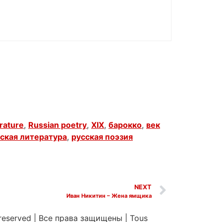
erature
,
Russian poetry
,
XIX
,
барокко
,
век
ская литература
,
русская поэзия
NEXT
Иван Никитин – Жена ямщика
 reserved
|
Все права защищены
|
Tous