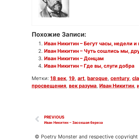
Похожие Записи:
Иван Никитин – Бегут часы, недели и 
Иван Никитин – Чуть сошлись мы, дру
Иван Никитин – Донцам
Иван Никитин – Где вы, слуги добра
Метки:
18 век
,
19
,
art
,
baroque
,
century
,
cl
просвещения
,
век разума
,
Иван Никитин
,
PREVIOUS
Иван Никитин – Засохшая береза
© Poetry Monster and respective copyright