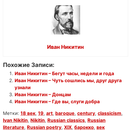
Иван Никитин
Похожие Записи:
Иван Никитин – Бегут часы, недели и года
Иван Никитин – Чуть сошлись мы, друг друга
узнали
Иван Никитин – Донцам
Иван Никитин – Где вы, слуги добра
Метки:
18 век
,
19
,
art
,
baroque
,
century
,
classicism
,
Ivan Nikitin
,
Nikitin
,
Russian classics
,
Russian
literature
,
Russian poetry
,
XIX
,
барокко
,
век