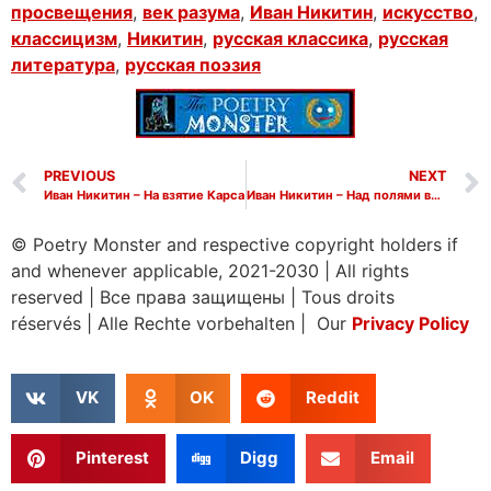
просвещения
,
век разума
,
Иван Никитин
,
искусство
,
классицизм
,
Никитин
,
русская классика
,
русская
литература
,
русская поэзия
PREVIOUS
NEXT
Иван Никитин – На взятие Карса
Иван Никитин – Над полями вечерняя зорька горит
© Poetry Monster and respective copyright holders if
and whenever applicable, 2021-2030
|
All rights
reserved
|
Все права защищены
|
Tous droits
réservés
|
Alle Rechte vorbehalten | Our
Privacy Policy
VK
OK
Reddit
Pinterest
Digg
Email