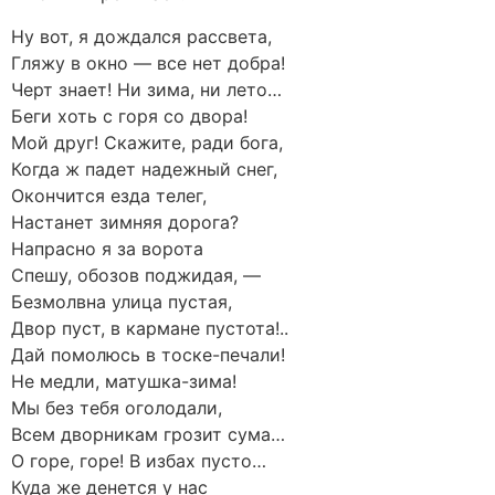
Ну вот, я дождался рассвета,
Гляжу в окно — все нет добра!
Черт знает! Ни зима, ни лето…
Беги хоть с горя со двора!
Мой друг! Скажите, ради бога,
Когда ж падет надежный снег,
Окончится езда телег,
Настанет зимняя дорога?
Напрасно я за ворота
Спешу, обозов поджидая, —
Безмолвна улица пустая,
Двор пуст, в кармане пустота!..
Дай помолюсь в тоске-печали!
Не медли, матушка-зима!
Мы без тебя оголодали,
Всем дворникам грозит сума…
О горе, горе! В избах пусто…
Куда же денется у нас