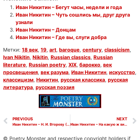
Иван Никитин – Бегут часы, недели и года
Иван Никитин – Чуть сошлись мы, друг друга
узнали
Иван Никитин – Донцам
Иван Никитин – Где вы, слуги добра
Метки:
18 век
,
19
,
art
,
baroque
,
century
,
classicism
,
Ivan Nikitin
,
Nikitin
,
Russian classics
,
Russian
literature
,
Russian poetry
,
XIX
,
барокко
,
век
просвещения
,
век разума
,
Иван Никитин
,
искусство
,
классицизм
,
Никитин
,
русская классика
,
русская
литература
,
русская поэзия
PREVIOUS
NEXT
Иван Никитин – Н. И. Второву (Из библиотеки старинной)
Иван Никитин – На какую ж вину и беду
© Poetry Monster and respective copyright holders if