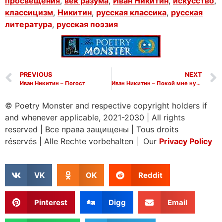
просвещения
,
век разума
,
Иван Никитин
,
искусство
,
классицизм
,
Никитин
,
русская классика
,
русская
литература
,
русская поэзия
PREVIOUS
NEXT
Иван Никитин – Погост
Иван Никитин – Покой мне нужен. Грудь болит
© Poetry Monster and respective copyright holders if
and whenever applicable, 2021-2030
|
All rights
reserved
|
Все права защищены
|
Tous droits
réservés
|
Alle Rechte vorbehalten | Our
Privacy Policy
VK
OK
Reddit
Pinterest
Digg
Email