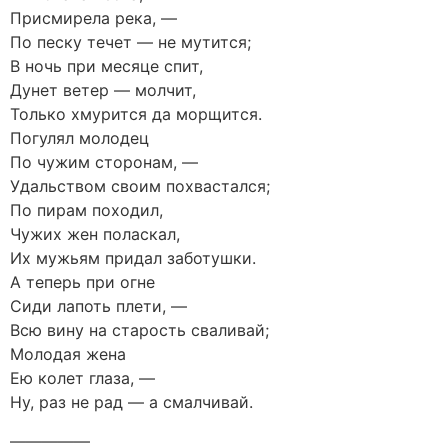
Присмирела река, —
По песку течет — не мутится;
В ночь при месяце спит,
Дунет ветер — молчит,
Только хмурится да морщится.
Погулял молодец
По чужим сторонам, —
Удальством своим похвастался;
По пирам походил,
Чужих жен поласкал,
Их мужьям придал заботушки.
А теперь при огне
Сиди лапоть плети, —
Всю вину на старость сваливай;
Молодая жена
Ею колет глаза, —
Ну, раз не рад — а смалчивай.
—————