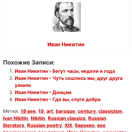
Иван Никитин
Похожие Записи:
Иван Никитин – Бегут часы, недели и года
Иван Никитин – Чуть сошлись мы, друг друга
узнали
Иван Никитин – Донцам
Иван Никитин – Где вы, слуги добра
Метки:
18 век
,
19
,
art
,
baroque
,
century
,
classicism
,
Ivan Nikitin
,
Nikitin
,
Russian classics
,
Russian
literature
,
Russian poetry
,
XIX
,
барокко
,
век