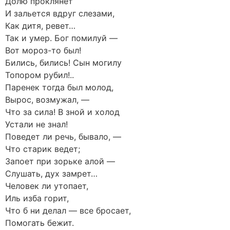
Долю проклянет
И зальется вдруг слезами,
Как дитя, ревет…
Так и умер. Бог помилуй —
Вот мороз-то был!
Бились, бились! Сын могилу
Топором рубил!..
Паренек тогда был молод,
Вырос, возмужал, —
Что за сила! В зной и холод
Устали не знал!
Поведет ли речь, бывало, —
Что старик ведет;
Запоет при зорьке алой —
Слушать, дух замрет…
Человек ли утопает,
Иль изба горит,
Что б ни делал — все бросает,
Помогать бежит.