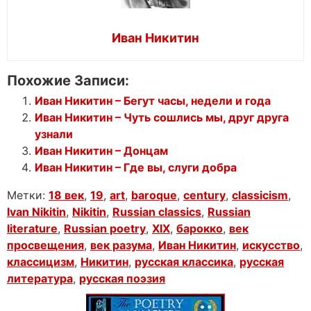
Иван Никитин
Похожие Записи:
Иван Никитин – Бегут часы, недели и года
Иван Никитин – Чуть сошлись мы, друг друга
узнали
Иван Никитин – Донцам
Иван Никитин – Где вы, слуги добра
Метки:
18 век
,
19
,
art
,
baroque
,
century
,
classicism
,
Ivan Nikitin
,
Nikitin
,
Russian classics
,
Russian
literature
,
Russian poetry
,
XIX
,
барокко
,
век
просвещения
,
век разума
,
Иван Никитин
,
искусство
,
классицизм
,
Никитин
,
русская классика
,
русская
литература
,
русская поэзия