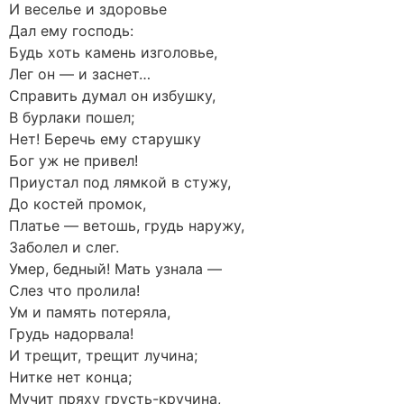
И веселье и здоровье
Дал ему господь:
Будь хоть камень изголовье,
Лег он — и заснет…
Справить думал он избушку,
В бурлаки пошел;
Нет! Беречь ему старушку
Бог уж не привел!
Приустал под лямкой в стужу,
До костей промок,
Платье — ветошь, грудь наружу,
Заболел и слег.
Умер, бедный! Мать узнала —
Слез что пролила!
Ум и память потеряла,
Грудь надорвала!
И трещит, трещит лучина;
Нитке нет конца;
Мучит пряху грусть-кручина,