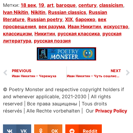
Метки:
18 век
,
19
,
art
,
baroque
,
century
,
classicism
,
Ivan Nikitin
,
Nikitin
,
Russian classics
,
Russian
literature
,
Russian poetry
,
XIX
,
барокко
,
век
просвещения
,
век разума
,
Иван Никитин
,
искусство
,
классицизм
,
Никитин
,
русская классика
,
русская
литература
,
русская поэзия
PREVIOUS
NEXT
Иван Никитин – Черемуха
Иван Никитин – Чуть сошлись мы, друг друга узнали
© Poetry Monster and respective copyright holders if
and whenever applicable, 2021-2030
|
All rights
reserved
|
Все права защищены
|
Tous droits
réservés
|
Alle Rechte vorbehalten | Our
Privacy Policy
VK
OK
Reddit