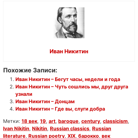
Иван Никитин
Похожие Записи:
Иван Никитин – Бегут часы, недели и года
Иван Никитин – Чуть сошлись мы, друг друга
узнали
Иван Никитин – Донцам
Иван Никитин – Где вы, слуги добра
Метки:
18 век
,
19
,
art
,
baroque
,
century
,
classicism
,
Ivan Nikitin
,
Nikitin
,
Russian classics
,
Russian
literature
,
Russian poetry
,
XIX
,
барокко
,
век