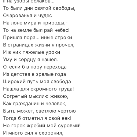
II на узоры облаков…
То были дни святой свободы,
Очарованья и чудес
На лоне мира и природы,-
То на земле был рай небес!
Пришла пора… иные строки
В страницах жизни я прочел,
И в них тяжелые уроки
Уму и сердцу я нашел.
О, если б в пору перехода
Из детства в зрелые года
Широкий путь моя свобода
Нашла для скромного труда!
Согретый мыслию живою,
Как гражданин и человек,
Быть может, светлою чертою
Тогда б отметил я свой век!
Но горек жребий мой суровый!
И много сил я схоронил,