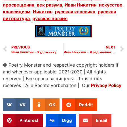
просвещения
,
век разума
,
Иван Никитин
,
искусство
,
классицизм
,
Никитин
,
русская классика
,
русская
литература
,
русская поэзия
PREVIOUS
NEXT
Иван Никитин – Художнику
Иван Никитин – Я рад молчать о горе старом
© Poetry Monster and respective copyright holders if
and whenever applicable, 2021-2030
|
All rights
reserved
|
Все права защищены
|
Tous droits
réservés
|
Alle Rechte vorbehalten | Our
Privacy Policy
VK
OK
Reddit
Pinterest
Digg
Email