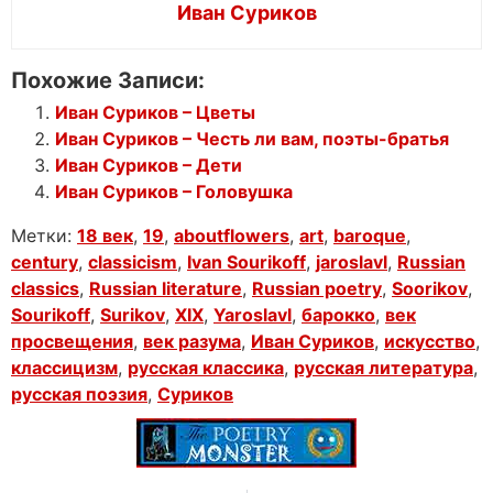
Иван Суриков
Похожие Записи:
Иван Суриков – Цветы
Иван Суриков – Честь ли вам, поэты-братья
Иван Суриков – Дети
Иван Суриков – Головушка
Метки:
18 век
,
19
,
aboutflowers
,
art
,
baroque
,
century
,
classicism
,
Ivan Sourikoff
,
jaroslavl
,
Russian
classics
,
Russian literature
,
Russian poetry
,
Soorikov
,
Sourikoff
,
Surikov
,
XIX
,
Yaroslavl
,
барокко
,
век
просвещения
,
век разума
,
Иван Суриков
,
искусство
,
классицизм
,
русская классика
,
русская литература
,
русская поэзия
,
Суриков