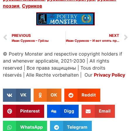
поэзия
,
Суриков
PREVIOUS
NEXT
Иван Суриков – Грёзы
Иван Суриков – И вот опять пришла весна
© Poetry Monster and respective copyright holders if
and whenever applicable, 2021-2030
|
All rights
reserved
|
Все права защищены
|
Tous droits
réservés
|
Alle Rechte vorbehalten | Our
Privacy Policy
VK
OK
Reddit
Pinterest
Digg
Email
WhatsApp
Telegram