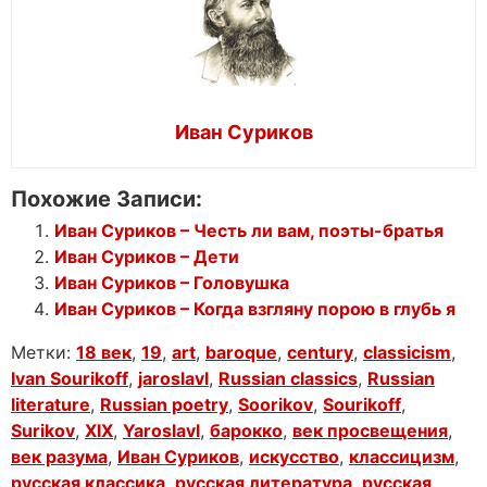
Иван Суриков
Похожие Записи:
Иван Суриков – Честь ли вам, поэты-братья
Иван Суриков – Дети
Иван Суриков – Головушка
Иван Суриков – Когда взгляну порою в глубь я
Метки:
18 век
,
19
,
art
,
baroque
,
century
,
classicism
,
Ivan Sourikoff
,
jaroslavl
,
Russian classics
,
Russian
literature
,
Russian poetry
,
Soorikov
,
Sourikoff
,
Surikov
,
XIX
,
Yaroslavl
,
барокко
,
век просвещения
,
век разума
,
Иван Суриков
,
искусство
,
классицизм
,
русская классика
,
русская литература
,
русская