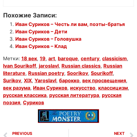
Похожие Записи:
Иван Суриков – Честь ли вам, поэты-братья
Иван Суриков – Дети
Иван Суриков – Головушка
Иван Суриков – Клад
Метки:
18 век
,
19
,
art
,
baroque
,
century
,
classicism
,
Ivan Sourikoff
,
jaroslavl
,
Russian classics
,
Russian
literature
,
Russian poetry
,
Soorikov
,
Sourikoff
,
Surikov
,
XIX
,
Yaroslavl
,
барокко
,
век просвещения
,
век разума
,
Иван Суриков
,
искусство
,
классицизм
,
русская классика
,
русская литература
,
русская
поэзия
,
Суриков
PREVIOUS
NEXT