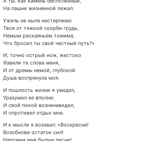
А ты. как камень бесполезный,
На пашне жизненной лежал.
Ужель не ныла нестерпимо
Твоя от тяжкой скорби грудь,
Немым раскаяньем томима,
Что бросил ты свой честный путь?»
И, точно острый нож, жестоко
Язвили те слова меня,
И от дремы немой, глубокой
Душа воспрянула моя.
И пошлость жизни я увидел,
Уразумел ее вполне:
И свой покой возненавидел,
И опротивел отдых мне.
И к мысли я воззвал: «Воскресни!
Возобнови остаток сил!
Напомни мне былые песни!