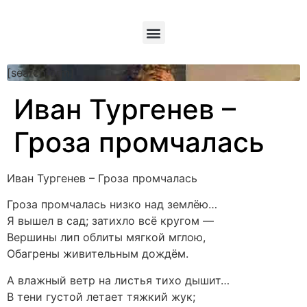
[searchform]
Иван Тургенев –
Гроза промчалась
Иван Тургенев – Гроза промчалась
Гроза промчалась низко над землёю…
Я вышел в сад; затихло всё кругом —
Вершины лип облиты мягкой мглою,
Обагрены живительным дождём.
А влажный ветр на листья тихо дышит…
В тени густой летает тяжкий жук;