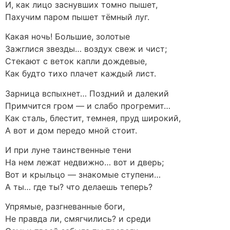
И, как лицо заснувших томно пышет,
Пахучим паром пышет тёмный луг.
Какая ночь! Большие, золотые
Зажглися звезды… воздух свеж и чист;
Стекают с веток капли дождевые,
Как будто тихо плачет каждый лист.
Зарница вспыхнет… Поздний и далекий
Примчится гром — и слабо прогремит…
Как сталь, блестит, темнея, пруд широкий,
А вот и дом передо мной стоит.
И при луне таинственные тени
На нем лежат недвижно… вот и дверь;
Вот и крыльцо — знакомые ступени…
А ты… где ты? что делаешь теперь?
Упрямые, разгневанные боги,
Не правда ли, смягчились? и среди