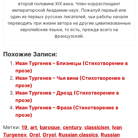
второй половине XIX века. Член-корреспондент
императорской Академии наук. Пожалуй первый или
один из первых русских писателей, чьи работы начали
переводить при жизни автора на другие цивилизованные
европейские языки, то есть, прежде всего на
французский.
Похожие Записи:
Иван Тургенев – Близнецы (Стихотворение в
прозе)
Иван Тургенев – Чья вина (Стихотворение в
прозе)
Иван Тургенев – Дрозд (Стихотворение в
прозе)
Иван Тургенев – Фраза (Стихотворение в
прозе)
Метки:
19
,
art
,
baroque
,
century
,
classicism
,
Ivan
Turgenev
,
Orel
,
Oryol
,
Russian classics
,
Russian