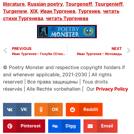
literature
,
Russian poetry
,
Tourgeneff
,
Tourgenieff
,
Turgenew
,
XIX
,
Иван Тургенев
,
Тургенев
,
читать
стихи Тургенева
,
читать Тургенева
PREVIOUS
NEXT
Иван Тургенев – Голуби (Стихотворение в прозе)
Иван Тургенев – Исповедь
© Poetry Monster and respective copyright holders if
and whenever applicable, 2021-2030
|
All rights
reserved
|
Все права защищены
|
Tous droits
réservés
|
Alle Rechte vorbehalten | Our
Privacy Policy
VK
OK
Reddit
Pinterest
Digg
Email