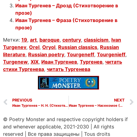
Иван Тургенев – Дрозд (Стихотворение в
прозе)
Иван Тургенев – Фраза (Стихотворение в
прозе)
Метки:
19
,
art
,
baroque
,
century
,
classicism
,
Ivan
Turgenev
,
Orel
,
Oryol
,
Russian classics
,
Russian
literature
,
Russian poetry
,
Tourgeneff
,
Tourgenieff
,
Turgenew
,
XIX
,
Иван Тургенев
,
Тургенев
,
читать
стихи Тургенева
,
читать Тургенева
PREVIOUS
NEXT
Иван Тургенев – Н. Н. (Стихотворение в прозе)
Иван Тургенев – Насекомое (Стихотворение в прозе)
© Poetry Monster and respective copyright holders if
and whenever applicable, 2021-2030
|
All rights
reserved
|
Все права защищены
|
Tous droits