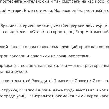
притеснять жителей; они и так смотрели на нас косо, 
ей матери, Егор по имени. Человек он был честный и с
 бранчивые крики, вопли: у хозяйки украли двух кур, и
в свидетели… «Станет он красть, он, Егор Автамонов!»
ский топот: то сам главнокомандующий проезжал со с
нурой головой и свислыми на грудь эполетами.
ререз его лошади, пала на колени — и вся растерзанна
на него рукою.
е сиятельство! Рассудите! Помогите! Спасите! Этот со
струнку, с шапкой в руке, даже грудь выставил и ноги 
посреди улицы генералитет, окаменел ли он перед на