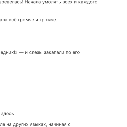
зревелась! Начала умолять всех и каждого
ала всё громче и громче.
едник!» — и слезы закапали по его
 здесь
е на других языках, начиная с