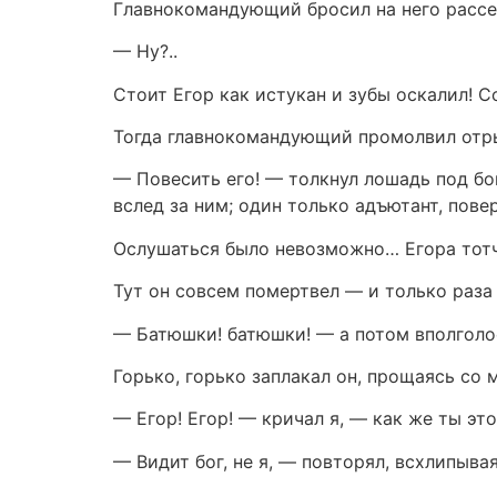
Главнокомандующий бросил на него рассе
— Ну?..
Стоит Егор как истукан и зубы оскалил! С
Тогда главнокомандующий промолвил отр
— Повесить его! — толкнул лошадь под бо
вслед за ним; один только адъютант, пове
Ослушаться было невозможно… Егора тотча
Тут он совсем помертвел — и только раза 
— Батюшки! батюшки! — а потом вполголос
Горько, горько заплакал он, прощаясь со 
— Егор! Егор! — кричал я, — как же ты это
— Видит бог, не я, — повторял, всхлипывая