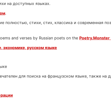
ихи на доступных языках.
ком
.
е полностью, стихи, стих, классика и современная поэ
 poems and verses by Russian poets on the
Poetry.Monster 
, экономике, русском языке
зыке
ечателен для поиска на французском языке, также на 
ерации