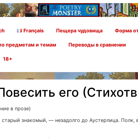
ch
Français
Пещера чудовища
Форма от
по предметам и темам
Переводы в сравнении
18+
Повесить его (Стихотв
ние в прозе)
й старый знакомый, — незадолго до Аустерлица. Полк, 