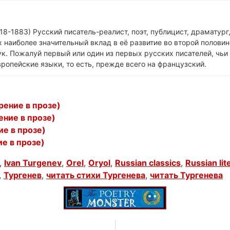
18-1883) Русский писатель-реалист, поэт, публицист, драматург
 наиболее значительный вклад в её развитие во второй половин
к. Пожалуй первый или один из первых русских писателей, чьи
ропейские языки, то есть, прежде всего на французский.
рение в прозе)
ение в прозе)
ие в прозе)
е в прозе)
,
Ivan Turgenev
,
Orel
,
Oryol
,
Russian classics
,
Russian lit
,
Тургенев
,
читать стихи Тургенева
,
читать Тургенева