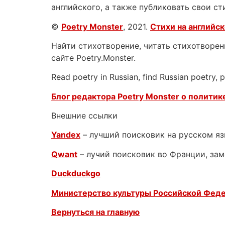
английского, а также публиковать свои ст
©
Poetry Monster
, 2021.
Стихи на английс
Найти стихотворение, читать стихотворени
сайте Poetry.Monster.
Read poetry in Russian, find Russian poetry,
Блог редактора Poetry Monster о
политике
Внешние ссылки
Yandex
– лучший поисковик на русском я
Qwant
– лучий поисковик во Франции, зам
Duckduckgo
Министерство культуры Российской Фед
Вернуться на главную