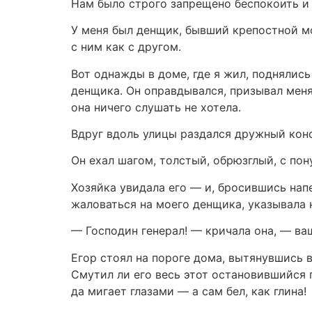
Нам было строго запрещено беспокоить и 
У меня был денщик, бывший крепостной мо
с ним как с другом.
Вот однажды в доме, где я жил, поднялись
денщика. Он оправдывался, призывал меня 
она ничего слушать не хотела.
Вдруг вдоль улицы раздался дружный кон
Он ехал шагом, толстый, обрюзглый, с по
Хозяйка увидала его — и, бросившись напе
жаловаться на моего денщика, указывала 
— Господин генерал! — кричала она, — ваш
Егор стоял на пороге дома, вытянувшись в 
Смутил ли его весь этот остановившийся 
да мигает глазами — а сам бел, как глина!