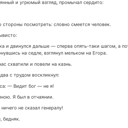
янный и угрюмый взгляд, промычал сердито:
о стороны посмотреть: словно смеется человек.
ывисто:
ка и двинулся дальше — сперва опять-таки шагом, а п
рнувшись на седле, взглянул мельком на Егора.
с схватили и повели на казнь.
два с трудом воскликнул:
а: — Видит бог — не я!
мною. Я был в отчаянии.
 ничего не сказал генералу!
, бедняк.