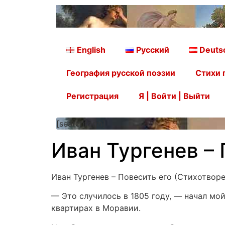
English
Русский
Deuts
География русской поэзии
Стихи 
Регистрация
Я | Войти | Выйти
[searchform]
Иван Тургенев – 
Иван Тургенев – Повесить его (Стихотворе
— Это случилось в 1805 году, — начал мо
квартирах в Моравии.