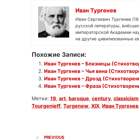
Иван Тургенев
Иван Сергеевич Тургенев (18
русской литературы, внёсших
императорской Академии нау
на другие цивилизованные ев
Похожие Записи:
Иван Тургенев – Близнецы (Стихотво
Иван Тургенев – Чья вина (Стихотвор
Иван Тургенев – Дрозд (Стихотворен
Иван Тургенев – Фраза (Стихотворени
Метки:
19
,
art
,
baroque
,
century
,
classicism
Tourgenieff
,
Turgenew
,
XIX
,
Иван Тургенев
PREVIOUS