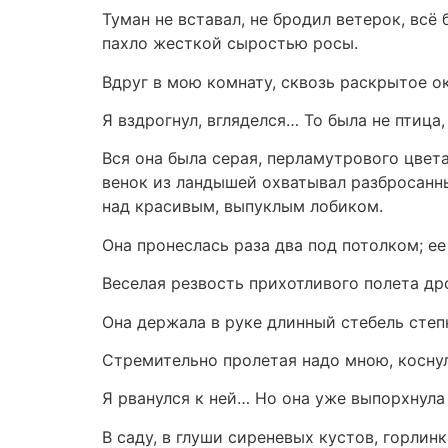
Туман не вставал, не бродил ветерок, вс
пахло жесткой сыростью росы.
Вдруг в мою комнату, сквозь раскрытое ок
Я вздрогнул, вгляделся… То была не птица
Вся она была серая, перламутрового цвет
венок из ландышей охватывал разбросанны
над красивым, выпуклым лобиком.
Она пронеслась раза два под потолком; ее
Веселая резвость прихотливого полета др
Она держала в руке длинный стебель степ
Стремительно пролетая надо мною, косну
Я рванулся к ней… Но она уже выпорхнула
В саду, в глуши сиреневых кустов, горлин