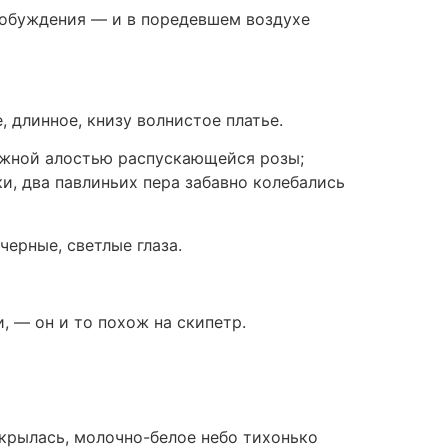
пробуждения — и в поредевшем воздухе
, длинное, книзу волнистое платье.
нежной алостью распускающейся розы;
и, два павлиньих пера забавно колебались
черные, светлые глаза.
, — он и то похож на скипетр.
скрылась, молочно-белое небо тихонько