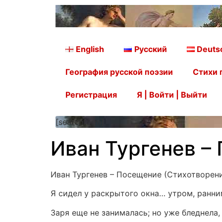
English
Русский
Deuts
География русской поэзии
Стихи 
Регистрация
Я | Войти | Выйти
[searchform]
Иван Тургенев –
Иван Тургенев – Посещение (Стихотворени
Я сидел у раскрытого окна… утром, ранни
Заря еще не занималась; но уже бледнела,