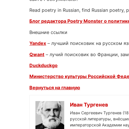
Read poetry in Russian, find Russian poetry,
Блог редактора Poetry Monster о
политике
Внешние ссылки
Yandex
– лучший поисковик на русском я
Qwant
– лучий поисковик во Франции, зам
Duckduckgo
Министерство культуры Российской Фед
Вернуться на главную
Иван Тургенев
Иван Сергеевич Тургенев (18
русской литературы, внёсших
императорской Академии нау