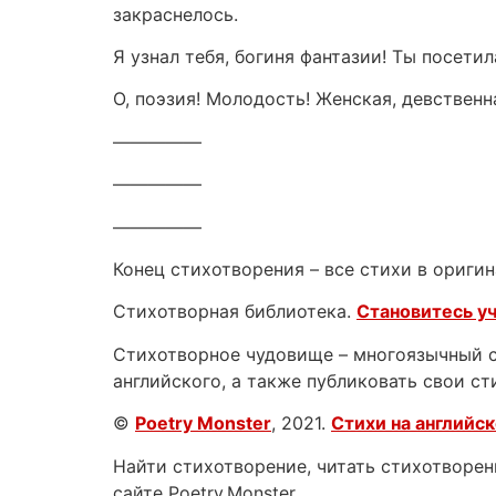
закраснелось.
Я узнал тебя, богиня фантазии! Ты посети
О, поэзия! Молодость! Женская, девствен
—————
—————
—————
Конец стихотворения – все стихи в оригин
Стихотворная библиотека.
Становитесь у
Стихотворное чудовище – многоязычный са
английского, а также публиковать свои ст
©
Poetry Monster
, 2021.
Стихи на английс
Найти стихотворение, читать стихотворени
сайте Poetry.Monster.