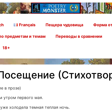
ch
Français
Пещера чудовища
Форма от
по предметам и темам
Переводы в сравнении
18+
 Посещение (Стихотвор
е в прозе)
м утром первого мая.
 уже холодела темная теплая ночь.