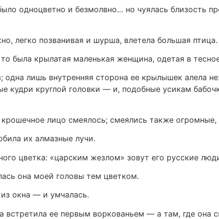
ё было одноцветно и безмолвно… но чуялась близость 
но, легко позванивая и шурша, влетела большая птица.
, то была крылатая маленькая женщина, одетая в тесное
а; одна лишь внутренняя сторона ее крылышек алела 
е кудри круглой головки — и, подобные усикам бабочк
 крошечное лицо смеялось; смеялись также огромные, 
обила их алмазные лучи.
ного цветка: «царским жезлом» зовут его русские люди
лась она моей головы тем цветком.
 из окна — и умчалась.
ка встретила ее первым воркованьем — а там, где она 