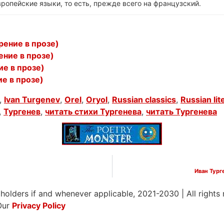
ропейские языки, то есть, прежде всего на французский.
рение в прозе)
ение в прозе)
ие в прозе)
е в прозе)
,
Ivan Turgenev
,
Orel
,
Oryol
,
Russian classics
,
Russian lit
,
Тургенев
,
читать стихи Тургенева
,
читать Тургенева
Иван Тург
 holders if and whenever applicable, 2021-2030
|
All rights
Our
Privacy Policy