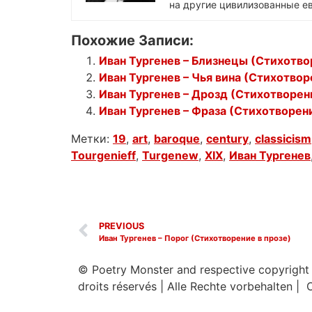
на другие цивилизованные ев
Похожие Записи:
Иван Тургенев – Близнецы (Стихотво
Иван Тургенев – Чья вина (Стихотвор
Иван Тургенев – Дрозд (Стихотворен
Иван Тургенев – Фраза (Стихотворени
Метки:
19
,
art
,
baroque
,
century
,
classicism
Tourgenieff
,
Turgenew
,
XIX
,
Иван Тургенев
PREVIOUS
Иван Тургенев – Порог (Стихотворение в прозе)
© Poetry Monster and respective copyright
droits réservés
|
Alle Rechte vorbehalten | 