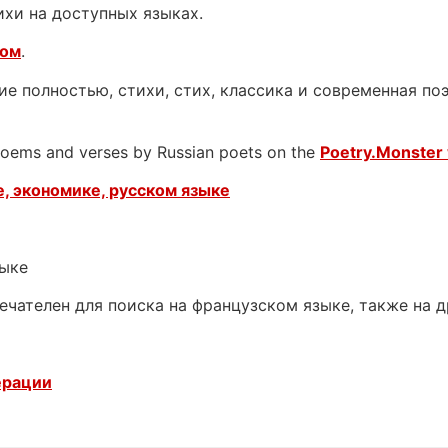
ихи на доступных языках.
ком
.
е полностью, стихи, стих, классика и современная поэ
 poems and verses by Russian poets on the
Poetry.Monster 
, экономике, русском языке
зыке
ечателен для поиска на французском языке, также на 
ерации