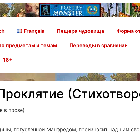
ch
Français
Пещера чудовища
Форма от
по предметам и темам
Переводы в сравнении
18+
 Проклятие (Стихотвор
е в прозе)
нщины, погубленной Манфредом, произносит над ним св