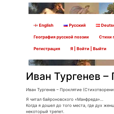
English
Русский
Deuts
География русской поэзии
Стихи 
Регистрация
Я | Войти | Выйти
[searchform]
Иван Тургенев –
Иван Тургенев – Проклятие (Стихотворени
Я читал байроновского «Манфреда»…
Когда я дошел до того места, где дух же
некоторый трепет.