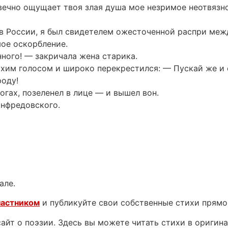
 вечно ощущает твоя злая душа мое незримое неотвязн
в России, я был свидетелем ожесточенной распри меж
мое оскорбление.
нного! — закричала жена старика.
ухим голосом и широко перекрестился: — Пускай же и 
роду!
огах, позеленел в лице — и вышел вон.
анфредовского.
але.
частником
и публикуйте свои собственные стихи прямо
йт о поэзии. Здесь вы можете читать стихи в оригинал