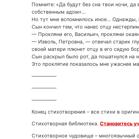
Помните: «Да будут без сна твои ночи, да
собственным адом»…
Но тут мне вспомнилось иное… Однажды, 
Сын кончил тем, что нанес отцу нестерпи
— Прокляни его, Васильич, прокляни окая
— Изволь, Петровна, — отвечал старик гл
своей матери плюнет отцу в его седую бо
Сын раскрыл было рот, да пошатнулся на н
Это проклятие показалось мне ужаснее м
—————
—————
—————
Конец стихотворения – все стихи в оригин
Стихотворная библиотека.
Становитесь у
Стихотворное чудовище – многоязычный са