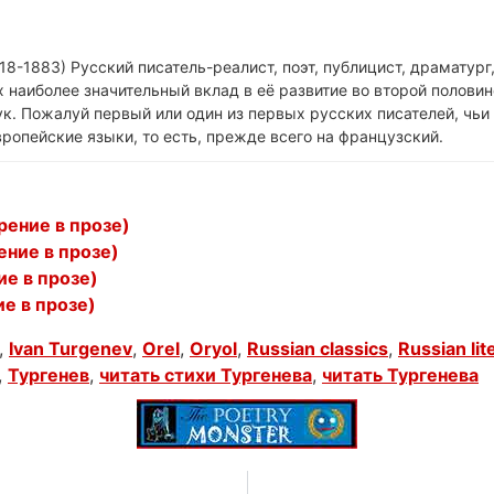
18-1883) Русский писатель-реалист, поэт, публицист, драматург
 наиболее значительный вклад в её развитие во второй половин
к. Пожалуй первый или один из первых русских писателей, чьи
ропейские языки, то есть, прежде всего на французский.
рение в прозе)
ение в прозе)
ие в прозе)
е в прозе)
,
Ivan Turgenev
,
Orel
,
Oryol
,
Russian classics
,
Russian lit
,
Тургенев
,
читать стихи Тургенева
,
читать Тургенева