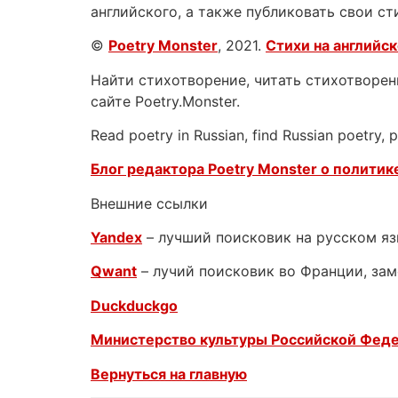
английского, а также публиковать свои ст
©
Poetry Monster
, 2021.
Стихи на английс
Найти стихотворение, читать стихотворени
сайте Poetry.Monster.
Read poetry in Russian, find Russian poetry,
Блог редактора Poetry Monster о
политике
Внешние ссылки
Yandex
– лучший поисковик на русском я
Qwant
– лучий поисковик во Франции, зам
Duckduckgo
Министерство культуры Российской Фед
Вернуться на главную