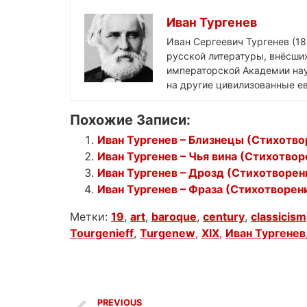
Иван Тургенев
Иван Сергеевич Тургенев (18
русской литературы, внёсших
императорской Академии нау
на другие цивилизованные ев
Похожие Записи:
Иван Тургенев – Близнецы (Стихотво
Иван Тургенев – Чья вина (Стихотвор
Иван Тургенев – Дрозд (Стихотворен
Иван Тургенев – Фраза (Стихотворени
Метки:
19
,
art
,
baroque
,
century
,
classicism
Tourgenieff
,
Turgenew
,
XIX
,
Иван Тургенев
PREVIOUS