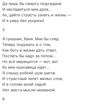
Да лишь бы смерть подождала
И насладиться мне дала…
Ах, дайте страсть узнать и жизнь —
И я умру без укоризн!
5
Я грешник, Ваня. Мне бы след
Теперь подумать и о том,
Как богу в жизни дать ответ,
Послать бы надо за попом…
Но всё мерещится — вот, вот
Ко мне красавица идет…
Я слышу робкий шум шагов
И страстный лепет милых слов,
И в голове моей седой
Нет места мысли неземной.
6