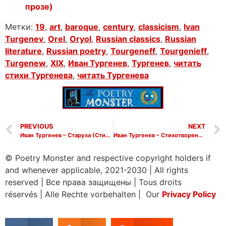
прозе)
Метки:
19
,
art
,
baroque
,
century
,
classicism
,
Ivan
Turgenev
,
Orel
,
Oryol
,
Russian classics
,
Russian
literature
,
Russian poetry
,
Tourgeneff
,
Tourgenieff
,
Turgenew
,
XIX
,
Иван Тургенев
,
Тургенев
,
читать
стихи Тургенева
,
читать Тургенева
PREVIOUS
NEXT
Иван Тургенев – Старуха (Стихотворение в прозе)
Иван Тургенев – Стихотворения в прозе: Читать стихи в прозе Тургенева – Лучшие стихотворения на Poetry Monster
© Poetry Monster and respective copyright holders if
and whenever applicable, 2021-2030
|
All rights
reserved
|
Все права защищены
|
Tous droits
réservés
|
Alle Rechte vorbehalten | Our
Privacy Policy