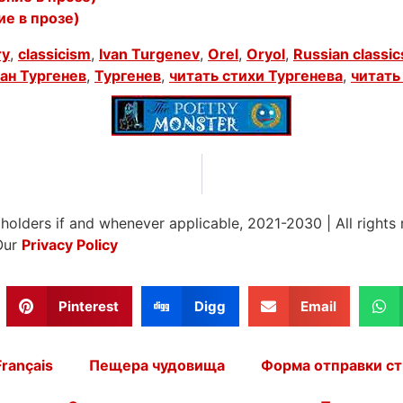
ие в прозе)
ry
,
classicism
,
Ivan Turgenev
,
Orel
,
Oryol
,
Russian classic
ан Тургенев
,
Тургенев
,
читать стихи Тургенева
,
читать
 holders if and whenever applicable, 2021-2030
|
All rights
Our
Privacy Policy
Pinterest
Digg
Email
Français
Пещера чудовища
Форма отправки ст