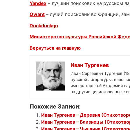
Yandex
– лучший поисковик на русском я
Qwant
– лучий поисковик во Франции, зам
Duckduckgo
Министерство культуры Российской Фед
Вернуться на главную
Иван Тургенев
Иван Сергеевич Тургенев (18
русской литературы, внёсших
императорской Академии нау
на другие цивилизованные ев
Похожие Записи:
Иван Тургенев – Деревня (Стихотвор
Иван Тургенев – Близнецы (Стихотво
Иван Тургенев – Чья вина (Стихотвор