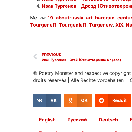
Иван Тургенев – Дрозд (Стихотворен
Метки:
19
,
aboutrussia
,
art
,
baroque
,
centu
Tourgeneff
,
Tourgenieff
,
Turgenew
,
XIX
,
Ив
PREVIOUS
Иван Тургенев – Стой (Стихотворение в прозе)
© Poetry Monster and respective copyright
droits réservés
|
Alle Rechte vorbehalten | 
VK
OK
Reddit
English
Русский
Deutsch