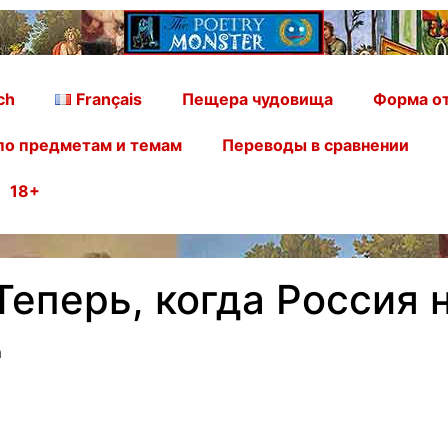
ch
Français
Пещера чудовища
Форма от
по предметам и темам
Переводы в сравнении
18+
Теперь, когда Россия 
а