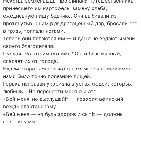
Некогда землепашцы проклинали путешественника,
принесшего им картофель, замену хлеба,
ежедневную пищу бедняка. Они выбивали из
протянутых к ним рук драгоценный дар, бросали его
в грязь, топтали ногами.
Теперь они питаются им — и даже не ведают имени
своего благодетеля.
Пускай! На что им его имя? Он, и безымянный,
спасает их от голода.
Будем стараться только о том, чтобы приносимое
нами было точно полезною пищей.
Горька неправая укоризна в устах людей, которых
любишь… Но перенести можно и это…
«Бей меня! но выслушай!» — говорил афинский
вождь спартанскому.
«Бей меня — но будь здоров и сыт!» — должны
говорить мы.
—————