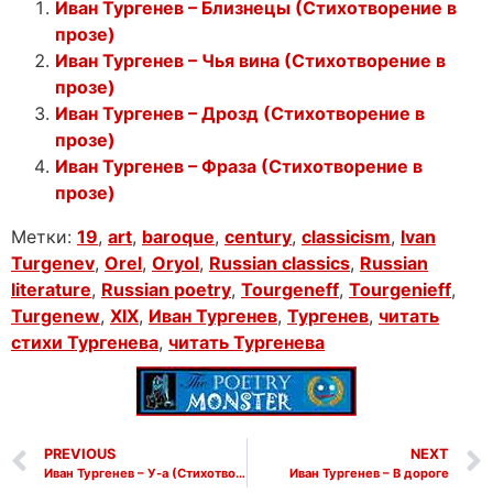
Иван Тургенев – Близнецы (Стихотворение в
прозе)
Иван Тургенев – Чья вина (Стихотворение в
прозе)
Иван Тургенев – Дрозд (Стихотворение в
прозе)
Иван Тургенев – Фраза (Стихотворение в
прозе)
Метки:
19
,
art
,
baroque
,
century
,
classicism
,
Ivan
Turgenev
,
Orel
,
Oryol
,
Russian classics
,
Russian
literature
,
Russian poetry
,
Tourgeneff
,
Tourgenieff
,
Turgenew
,
XIX
,
Иван Тургенев
,
Тургенев
,
читать
стихи Тургенева
,
читать Тургенева
PREVIOUS
NEXT
Иван Тургенев – У-а (Стихотворение в прозе)
Иван Тургенев – В дороге