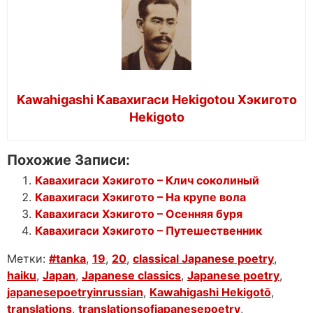
Kawahigashi Кавахигаси Hekigotou Хэкигото
Hekigoto
Похожие Записи:
Кавахигаси Хэкигото – Клич соколиный
Кавахигаси Хэкигото – На крупе вола
Кавахигаси Хэкигото – Осенняя буря
Кавахигаси Хэкигото – Путешественник
Метки:
#tanka
,
19
,
20
,
classical Japanese poetry
,
haiku
,
Japan
,
Japanese classics
,
Japanese poetry
,
japanesepoetryinrussian
,
Kawahigashi Hekigotō
,
translations
,
translationsofjapanesepoetry
,