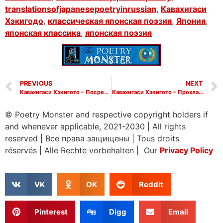
translationsofjapanesepoetryinrussian
,
Кавахигаси
Хэкигодо
,
классическая японская поэзия
,
Япония
,
японская классика
,
японская поэзия
PREVIOUS
NEXT
Кавахигаси Хэкигото – Посреди полей
Кавахигаси Хэкигото – Прохладная тень
© Poetry Monster and respective copyright holders if
and whenever applicable, 2021-2030
|
All rights
reserved
|
Все права защищены
|
Tous droits
réservés
|
Alle Rechte vorbehalten | Our
Privacy Policy
VK
OK
Reddit
Pinterest
Digg
Email