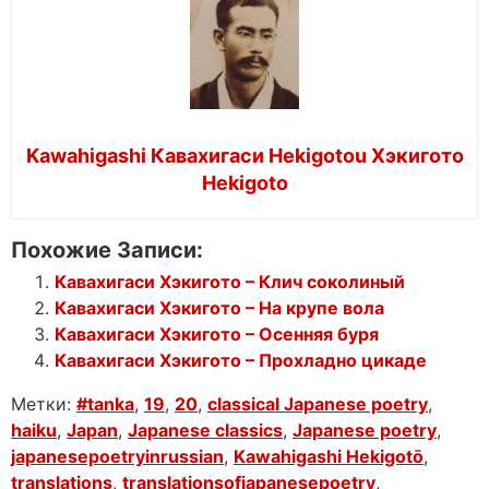
Kawahigashi Кавахигаси Hekigotou Хэкигото
Hekigoto
Похожие Записи:
Кавахигаси Хэкигото – Клич соколиный
Кавахигаси Хэкигото – На крупе вола
Кавахигаси Хэкигото – Осенняя буря
Кавахигаси Хэкигото – Прохладно цикаде
Метки:
#tanka
,
19
,
20
,
classical Japanese poetry
,
haiku
,
Japan
,
Japanese classics
,
Japanese poetry
,
japanesepoetryinrussian
,
Kawahigashi Hekigotō
,
translations
,
translationsofjapanesepoetry
,