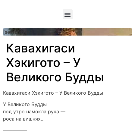
[searchform]
Кавахигаси
Хэкигото – У
Великого Будды
Кавахигаси Хэкигото – У Великого Будды
У Великого Будды
под утро намокла рука —
роса на вишнях…
—————