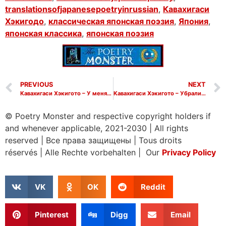
translationsofjapanesepoetryinrussian
,
Кавахигаси
Хэкигодо
,
классическая японская поэзия
,
Япония
,
японская классика
,
японская поэзия
PREVIOUS
NEXT
Кавахигаси Хэкигото – У меня под ногами
Кавахигаси Хэкигото – Убрали тутовник
© Poetry Monster and respective copyright holders if
and whenever applicable, 2021-2030
|
All rights
reserved
|
Все права защищены
|
Tous droits
réservés
|
Alle Rechte vorbehalten | Our
Privacy Policy
VK
OK
Reddit
Pinterest
Digg
Email