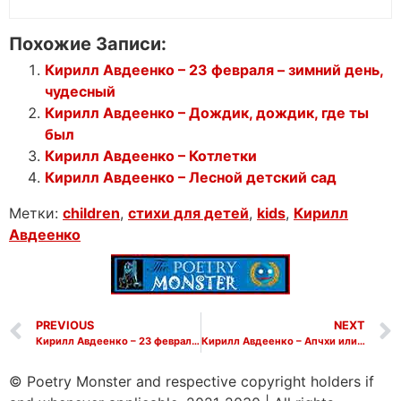
Похожие Записи:
Кирилл Авдеенко – 23 февраля – зимний день,
чудесный
Кирилл Авдеенко – Дождик, дождик, где ты
был
Кирилл Авдеенко – Котлетки
Кирилл Авдеенко – Лесной детский сад
Метки:
children
,
cтихи для детей
,
kids
,
Кирилл
Авдеенко
PREVIOUS
NEXT
Кирилл Авдеенко – 23 февраля – зимний день, чудесный
Кирилл Авдеенко – Апчхи или Сказка про сало и мёд
© Poetry Monster and respective copyright holders if