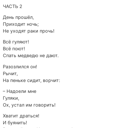
ЧАСТЬ 2
День прошёл,
Приходит ночь;
Не уходят раки прочь!
Всё гуляют!
Всё поют!
Спать медведю не дают.
Разозлился он!
Рычит,
На пеньке сидит, ворчит:
– Надоели мне
Гуляки,
Ох, устал им говорить!
Хватит драться!
И буянить!