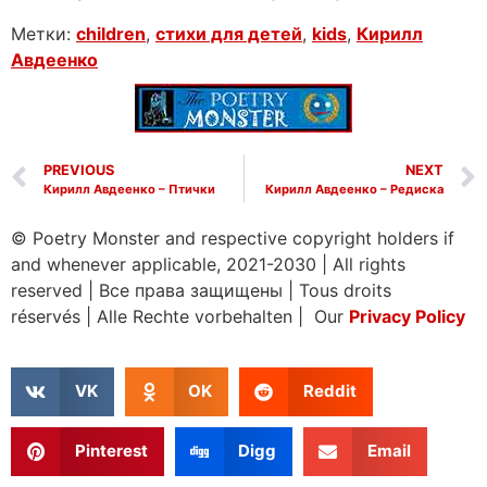
Метки:
children
,
cтихи для детей
,
kids
,
Кирилл
Авдеенко
PREVIOUS
NEXT
Кирилл Авдеенко – Птички
Кирилл Авдеенко – Редиска
© Poetry Monster and respective copyright holders if
and whenever applicable, 2021-2030
|
All rights
reserved
|
Все права защищены
|
Tous droits
réservés
|
Alle Rechte vorbehalten | Our
Privacy Policy
VK
OK
Reddit
Pinterest
Digg
Email