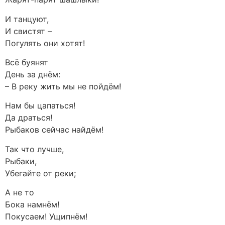
И танцуют,
И свистят –
Погулять они хотят!
Всё буянят
День за днём:
– В реку жить мы не пойдём!
Нам бы цапаться!
Да драться!
Рыбаков сейчас найдём!
Так что лучше,
Рыбаки,
Убегайте от реки;
А не то
Бока намнём!
Покусаем! Ущипнём!