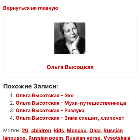
Вернуться на главную
Ольга Высоцкая
Похожие Записи:
Ольга Высотская – Эхо
Ольга Высотская – Муха-путешественница
Ольга Высотская – Разлука
Ольга Высотская – Зима спешит, хлопочет
Метки:
20
,
children
,
kids
,
Moscou
,
Olga
,
Russian
language
,
Russian poem
,
Russian verse
,
Vysotskaia
,