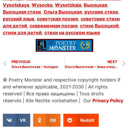
Vysotskaya
,
Wysocka
,
Wysotzkaja
,
Высоцкая
,
Высоцкая стихи
,
Ольга Высоцкая
,
русские стихи
,
русский язык
,
советская поэзия
,
советские стихи
для детей
,
современная поэзия
,
стихи Высоцкой
,
стихи для детей
,
стихи на русском языке
PREVIOUS
NEXT
Ольга Высотская – Холодно
Ольга Высотская – Зима спешит, хлопочет
© Poetry Monster and respective copyright holders if
and whenever applicable, 2021-2030
|
All rights
reserved
|
Все права защищены
|
Tous droits
réservés
|
Alle Rechte vorbehalten | Our
Privacy Policy
VK
OK
Reddit