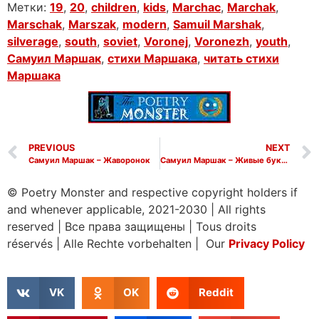
Метки:
19
,
20
,
children
,
kids
,
Marchac
,
Marchak
,
Marschak
,
Marszak
,
modern
,
Samuil Marshak
,
silverage
,
south
,
soviet
,
Voronej
,
Voronezh
,
youth
,
Самуил Маршак
,
стихи Маршака
,
читать стихи
Маршака
PREVIOUS
NEXT
Самуил Маршак – Жаворонок
Самуил Маршак – Живые буквы
© Poetry Monster and respective copyright holders if
and whenever applicable, 2021-2030
|
All rights
reserved
|
Все права защищены
|
Tous droits
réservés
|
Alle Rechte vorbehalten | Our
Privacy Policy
VK
OK
Reddit