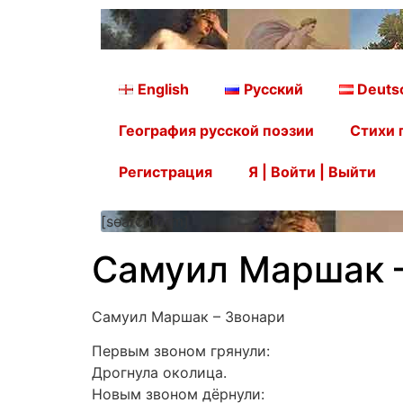
English
Русский
Deuts
География русской поэзии
Стихи 
Регистрация
Я | Войти | Выйти
[searchform]
Самуил Маршак 
Самуил Маршак – Звонари
Первым звоном грянули:
Дрогнула околица.
Новым звоном дёрнули: