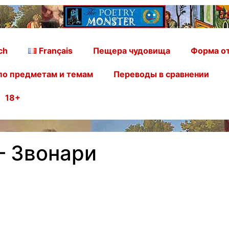
ch
Français
Пещера чудовища
Форма от
по предметам и темам
Переводы в сравнении
18+
– Звонари