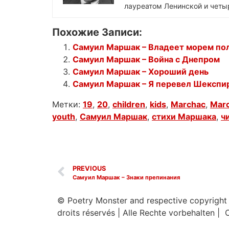
лауреатом Ленинской и чет
Похожие Записи:
Самуил Маршак – Владеет морем пол
Самуил Маршак – Война с Днепром
Самуил Маршак – Хороший день
Самуил Маршак – Я перевел Шекспи
Метки:
19
,
20
,
children
,
kids
,
Marchac
,
Mar
youth
,
Самуил Маршак
,
стихи Маршака
,
ч
PREVIOUS
Самуил Маршак – Знаки препинания
© Poetry Monster and respective copyright
droits réservés
|
Alle Rechte vorbehalten | 