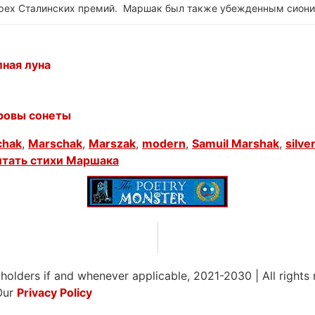
ырех Сталинских премий. Маршак был также убежденным сиони
ная луна
ровы сонеты
chak
,
Marschak
,
Marszak
,
modern
,
Samuil Marshak
,
silve
итать стихи Маршака
 holders if and whenever applicable, 2021-2030
|
All rights
Our
Privacy Policy