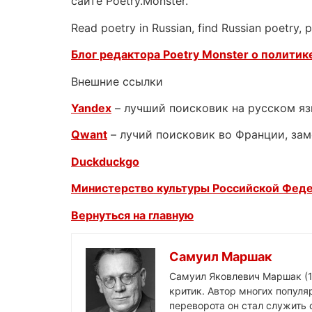
сайте Poetry.Monster.
Read poetry in Russian, find Russian poetry,
Блог редактора Poetry Monster о
политике
Внешние ссылки
Yandex
– лучший поисковик на русском я
Qwant
– лучий поисковик во Франции, зам
Duckduckgo
Министерство культуры Российской Фед
Вернуться на главную
Самуил Маршак
Самуил Яковлевич Маршак (1
критик. Автор многих популя
переворота он стал служить