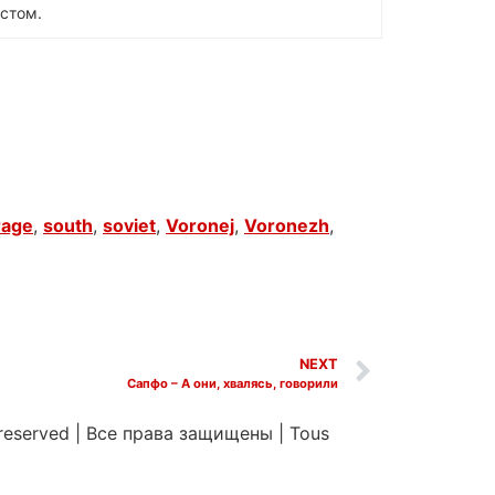
стом.
rage
,
south
,
soviet
,
Voronej
,
Voronezh
,
NEXT
Сапфо – А они, хвалясь, говорили
 reserved
|
Все права защищены
|
Tous