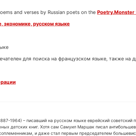
 poems and verses by Russian poets on the
Poetry.Monster 
, экономике, русском языке
зыке
ечателен для поиска на французском языке, также на 
ерации
887-1964) – писавший на русском языке еврейский советский п
рных детских книг. Хотя сам Самуил Маршак писал антибольшев
 соплеменникам, и даже стал первым председателем большевист