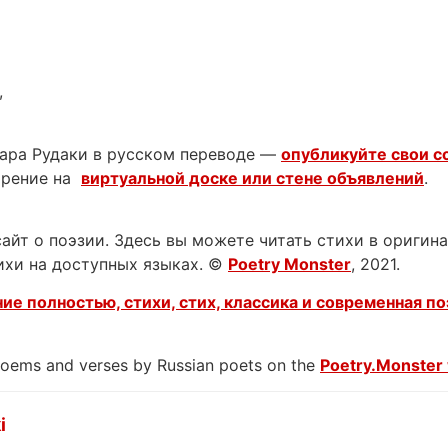
,
ара Рудаки в русском переводе —
опубликуйте свои с
орение на
виртуальной доске или стене объявлений
.
йт о поэзии. Здесь вы можете читать стихи в оригинал
тихи на доступных языках. ©
Poetry Monster
, 2021.
ие полностью, стихи, стих, классика и современная по
 poems and verses by Russian poets on the
Poetry.Monster 
i