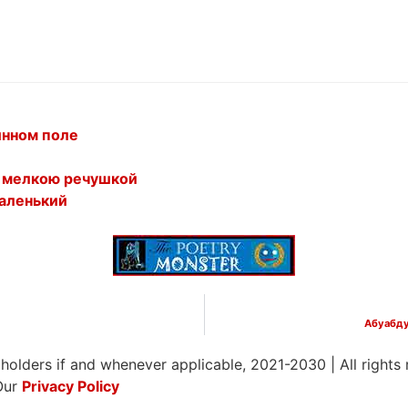
инном поле
о мелкою речушкой
маленький
Абуабду
 holders if and whenever applicable, 2021-2030
|
All rights
Our
Privacy Policy