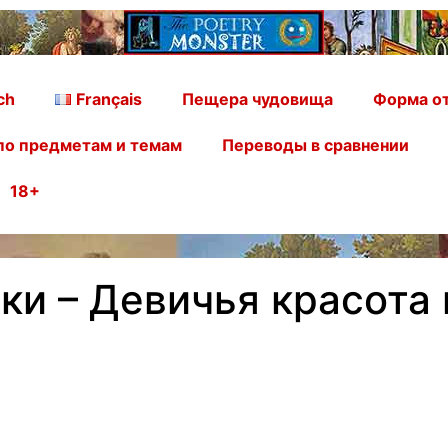
ch
Français
Пещера чудовища
Форма от
по предметам и темам
Переводы в сравнении
18+
ки – Девичья красота 