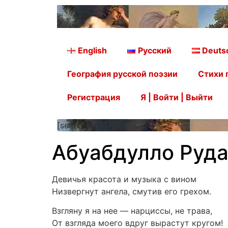
English
Русский
Deuts
География русской поэзии
Стихи 
Регистрация
Я | Войти | Выйти
[searchform]
Абуабдулло Руда
Девичья красота и музыка с вином
Низвергнут ангела, смутив его грехом.
Взгляну я на нее — нарциссы, не трава,
От взгляда моего вдруг вырастут кругом!