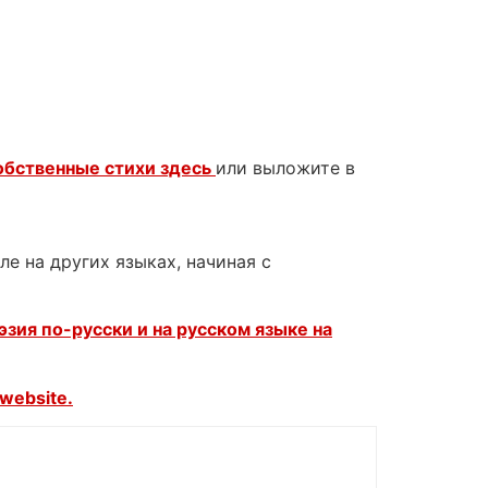
обственные стихи здесь
или выложите в
е на других языках, начиная с
эзия по-русски и на русском языке на
website.