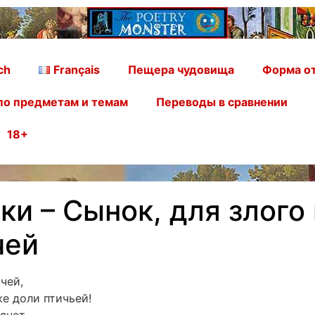
ch
Français
Пещера чудовища
Форма от
по предметам и темам
Переводы в сравнении
18+
ки – Сынок, для злого
чей
чей,
е доли птичьей!