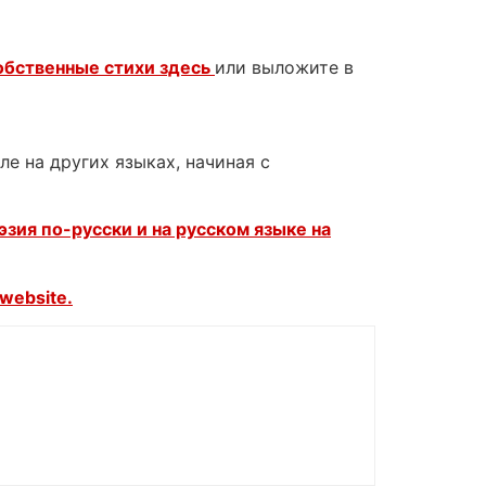
обственные стихи здесь
или выложите в
е на других языках, начиная с
эзия по-русски и на русском языке на
website.