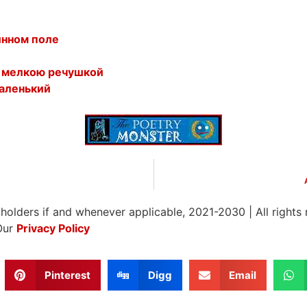
инном поле
о мелкою речушкой
маленький
 holders if and whenever applicable, 2021-2030
|
All rights
Our
Privacy Policy
Pinterest
Digg
Email