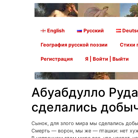
English
Русский
Deuts
География русской поэзии
Стихи 
Регистрация
Я | Войти | Выйти
[searchform]
Абуабдулло Руда
сделались добы
Сынок, для злого мира мы сделались добы
Смерть — ворон, мы же — пташки: нет хуж