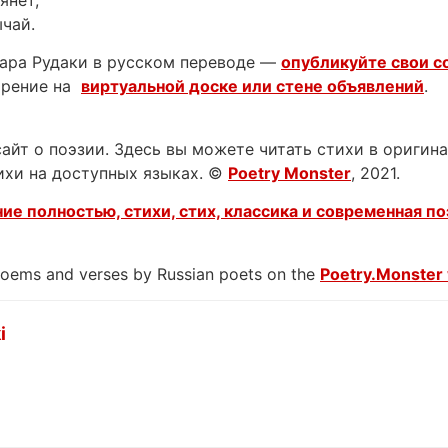
янет,
ычай.
ара Рудаки в русском переводе —
опубликуйте свои с
орение на
виртуальной доске или стене объявлений
.
йт о поэзии. Здесь вы можете читать стихи в оригинал
тихи на доступных языках. ©
Poetry Monster
, 2021.
ие полностью, стихи, стих, классика и современная по
 poems and verses by Russian poets on the
Poetry.Monster 
i