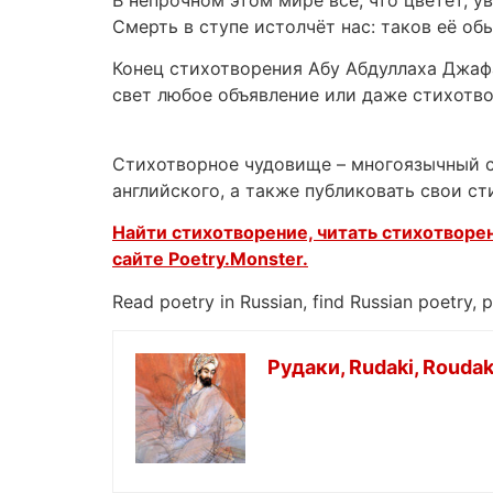
В непрочном этом мире все, что цветет, ув
Смерть в ступе истолчёт нас: таков её об
Конец стихотворения Абу Абдуллаха Джаф
свет любое объявление или даже стихотв
Стихотворное чудовище – многоязычный са
английского, а также публиковать свои с
Найти стихотворение, читать стихотворен
сайте
Poetry.Monster.
Read poetry in Russian, find Russian poetry,
Рудаки, Rudaki, Roudak