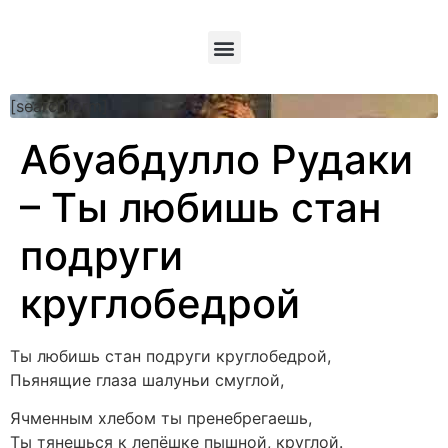
[searchform]
Абуабдулло Рудаки
– Ты любишь стан
подруги
круглобедрой
Ты любишь стан подруги круглобедрой,
Пьянящие глаза шалуньи смуглой,
Ячменным хлебом ты пренебрегаешь,
Ты тянешься к лепёшке пышной, круглой.