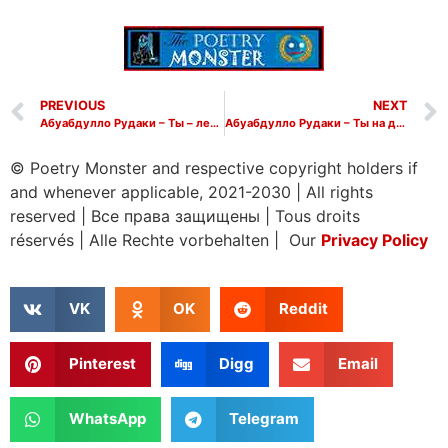
PREVIOUS
NEXT
Абуабдулло Рудаки – Ты – лев, который стал потомком
Абуабдулло Рудаки – Ты на доске
© Poetry Monster and respective copyright holders if
and whenever applicable, 2021-2030
|
All rights
reserved
|
Все права защищены
|
Tous droits
réservés
|
Alle Rechte vorbehalten | Our
Privacy Policy
VK
OK
Reddit
Pinterest
Digg
Email
WhatsApp
Telegram