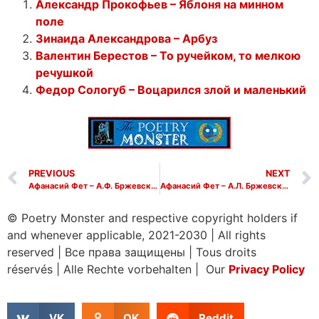
Александр Прокофьев – Яблоня на минном
поле
Зинаида Александрова – Арбуз
Валентин Берестов – То ручейком, то мелкою
речушкой
Федор Сологуб – Воцарился злой и маленький
PREVIOUS
NEXT
Афанасий Фет – А.Ф. Бржевскому
Афанасий Фет – А.Л. Бржевской (Опять весна! Опять дрожат листы)
© Poetry Monster and respective copyright holders if
and whenever applicable, 2021-2030
|
All rights
reserved
|
Все права защищены
|
Tous droits
réservés
|
Alle Rechte vorbehalten | Our
Privacy Policy
VK
OK
Reddit