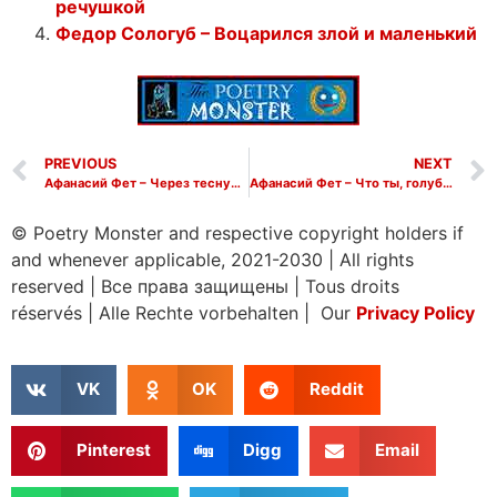
речушкой
Федор Сологуб – Воцарился злой и маленький
PREVIOUS
NEXT
Афанасий Фет – Через тесную улицу здесь, в высоте
Афанасий Фет – Что ты, голубчик, задумчив сидишь
© Poetry Monster and respective copyright holders if
and whenever applicable, 2021-2030
|
All rights
reserved
|
Все права защищены
|
Tous droits
réservés
|
Alle Rechte vorbehalten | Our
Privacy Policy
VK
OK
Reddit
Pinterest
Digg
Email