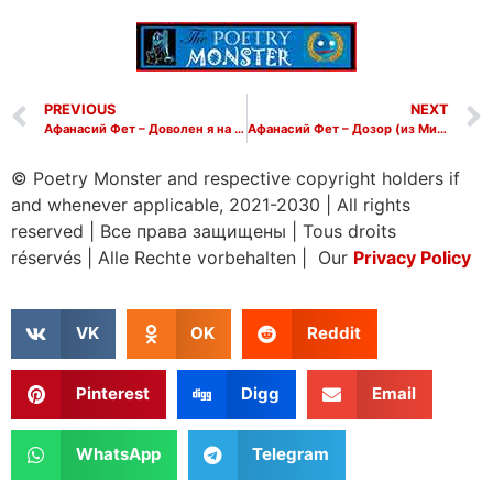
PREVIOUS
NEXT
Афанасий Фет – Доволен я на дне моей души
Афанасий Фет – Дозор (из Мицкевича)
© Poetry Monster and respective copyright holders if
and whenever applicable, 2021-2030
|
All rights
reserved
|
Все права защищены
|
Tous droits
réservés
|
Alle Rechte vorbehalten | Our
Privacy Policy
VK
OK
Reddit
Pinterest
Digg
Email
WhatsApp
Telegram