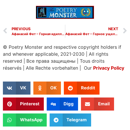
PREVIOUS
NEXT
Афанасий Фет – Горная идиллия
Афанасий Фет – Горное ущелье
© Poetry Monster and respective copyright holders if
and whenever applicable, 2021-2030
|
All rights
reserved
|
Все права защищены
|
Tous droits
réservés
|
Alle Rechte vorbehalten | Our
Privacy Policy
VK
OK
Reddit
Pinterest
Digg
Email
WhatsApp
Telegram