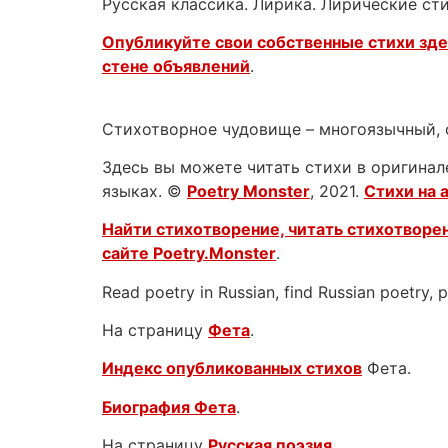
Русская классика. Лирика. Лирические ст
Опубликуйте свои собственные стихи зд
стене объявлений
.
Стихотворное чудовище – многоязычный, 
Здесь вы можете читать стихи в оригинале
языках. ©
Poetry Monster
, 2021.
Стихи на 
Найти стихотворение, читать стихотворен
сайте
Poetry.Monster
.
Read poetry in Russian, find Russian poetry,
На страницу
Фета
.
Индекс опубликованных стихов
Фета.
Биография Фета
.
На страницу
Русская поэзия
.