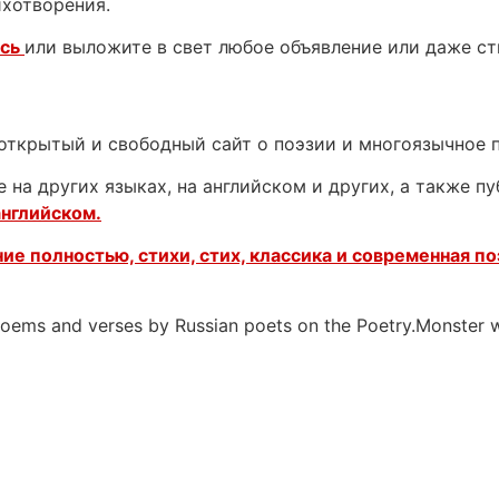
ихотворения.
есь
или выложите в свет любое объявление или даже с
открытый и свободный сайт о поэзии и многоязычное 
 на других языках, на английском и других, а также п
английском.
ие полностью, стихи, стих, классика и современная по
 poems and verses by Russian poets on the Poetry.Monster 