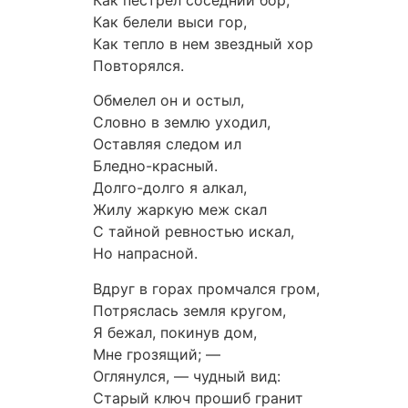
Как пестрел соседний бор,
Как белели выси гор,
Как тепло в нем звездный хор
Повторялся.
Обмелел он и остыл,
Словно в землю уходил,
Оставляя следом ил
Бледно-красный.
Долго-долго я алкал,
Жилу жаркую меж скал
С тайной ревностью искал,
Но напрасной.
Вдруг в горах промчался гром,
Потряслась земля кругом,
Я бежал, покинув дом,
Мне грозящий; —
Оглянулся, — чудный вид:
Старый ключ прошиб гранит