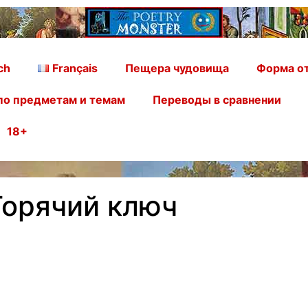
ch
Français
Пещера чудовища
Форма от
по предметам и темам
Переводы в сравнении
18+
Горячий ключ