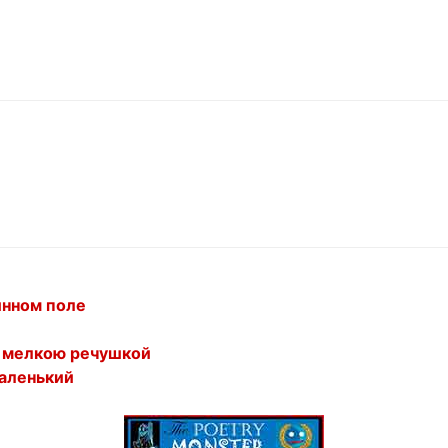
инном поле
о мелкою речушкой
маленький