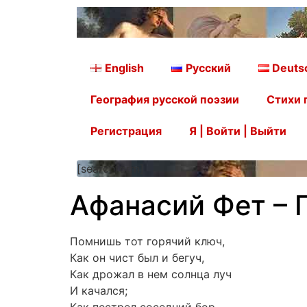
English
Русский
Deuts
География русской поэзии
Стихи 
Регистрация
Я | Войти | Выйти
[searchform]
Афанасий Фет – 
Помнишь тот горячий ключ,
Как он чист был и бегуч,
Как дрожал в нем солнца луч
И качался;