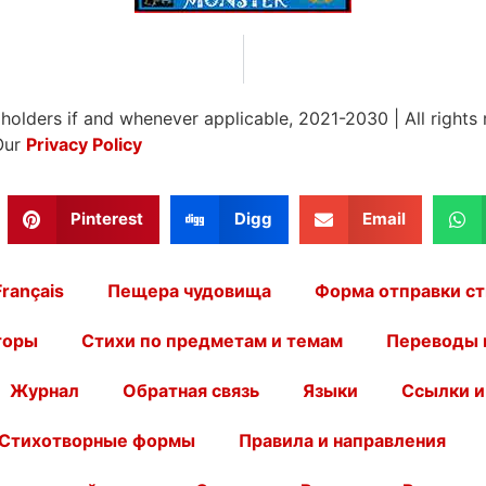
 holders if and whenever applicable, 2021-2030
|
All rights
Our
Privacy Policy
Pinterest
Digg
Email
Français
Пещера чудовища
Форма отправки ст
торы
Стихи по предметам и темам
Переводы 
Журнал
Обратная связь
Языки
Ссылки и
Стихотворные формы
Правила и направления