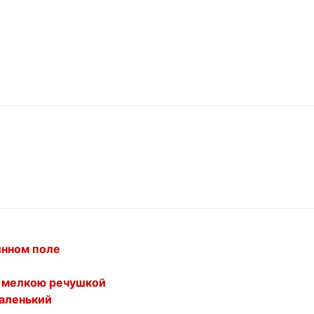
инном поле
о мелкою речушкой
маленький