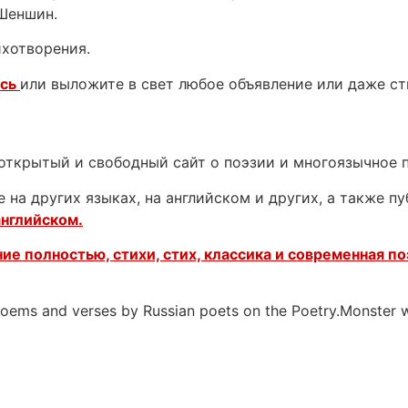
 Шеншин.
ихотворения.
есь
или выложите в свет любое объявление или даже с
открытый и свободный сайт о поэзии и многоязычное 
 на других языках, на английском и других, а также п
английском.
ие полностью, стихи, стих, классика и современная по
 poems and verses by Russian poets on the Poetry.Monster 