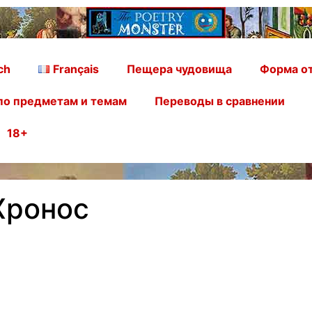
ch
Français
Пещера чудовища
Форма от
по предметам и темам
Переводы в сравнении
18+
Хронос