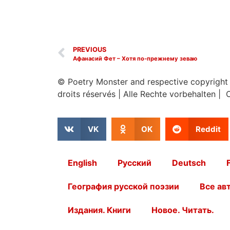
PREVIOUS
Афанасий Фет – Хотя по-прежнему зеваю
© Poetry Monster and respective copyright
droits réservés
|
Alle Rechte vorbehalten | 
VK
OK
Reddit
English
Русский
Deutsch
География русской поэзии
Все ав
Издания. Книги
Новое. Читать.