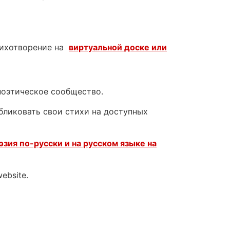
тихотворение на
виртуальной доске или
поэтическое сообщество.
убликовать свои стихи на доступных
эзия по-русски и на русском языке на
website.