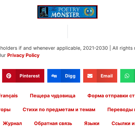
 holders if and whenever applicable, 2021-2030
|
All rights
Our
Privacy Policy
Pinterest
Digg
Email
Français
Пещера чудовища
Форма отправки ст
торы
Стихи по предметам и темам
Переводы 
Журнал
Обратная связь
Языки
Ссылки и