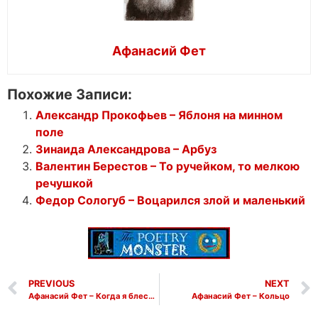
Афанасий Фет
Похожие Записи:
Александр Прокофьев – Яблоня на минном
поле
Зинаида Александрова – Арбуз
Валентин Берестов – То ручейком, то мелкою
речушкой
Федор Сологуб – Воцарился злой и маленький
PREVIOUS
NEXT
Афанасий Фет – Когда я блестящий твой локон целую
Афанасий Фет – Кольцо