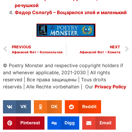
речушкой
Федор Сологуб – Воцарился злой и маленький
PREVIOUS
NEXT
Афанасий Фет – Колокольчик
Афанасий Фет – Комета
© Poetry Monster and respective copyright holders if
and whenever applicable, 2021-2030
|
All rights
reserved
|
Все права защищены
|
Tous droits
réservés
|
Alle Rechte vorbehalten | Our
Privacy Policy
VK
OK
Reddit
Pinterest
Digg
Email