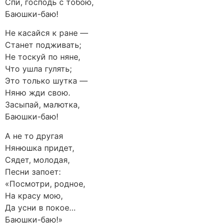
Спи, господь с тобою,
Баюшки-баю!
Не касайся к ране —
Станет подживать;
Не тоскуй по няне,
Что ушла гулять;
Это только шутка —
Няню жди свою.
Засыпай, малютка,
Баюшки-баю!
А не то другая
Нянюшка придет,
Сядет, молодая,
Песни запоет:
«Посмотри, родное,
На красу мою,
Да усни в покое…
Баюшки-баю!»