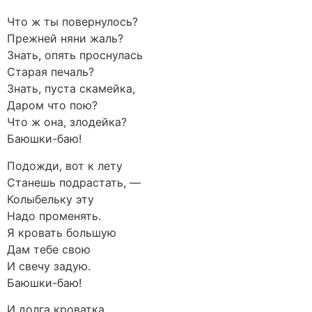
Что ж ты повернулось?
Прежней няни жаль?
Знать, опять проснулась
Старая печаль?
Знать, пуста скамейка,
Даром что пою?
Что ж она, злодейка?
Баюшки-баю!
Подожди, вот к лету
Станешь подрастать, —
Колыбельку эту
Надо променять.
Я кровать большую
Дам тебе свою
И свечу задую.
Баюшки-баю!
И долга кроватка,