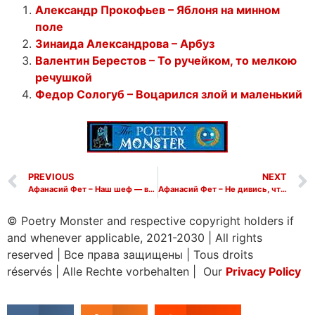
Александр Прокофьев – Яблоня на минном
поле
Зинаида Александрова – Арбуз
Валентин Берестов – То ручейком, то мелкою
речушкой
Федор Сологуб – Воцарился злой и маленький
PREVIOUS
NEXT
Афанасий Фет – Наш шеф — владыка всенародный
Афанасий Фет – Не дивись, что я черна
© Poetry Monster and respective copyright holders if
and whenever applicable, 2021-2030
|
All rights
reserved
|
Все права защищены
|
Tous droits
réservés
|
Alle Rechte vorbehalten | Our
Privacy Policy