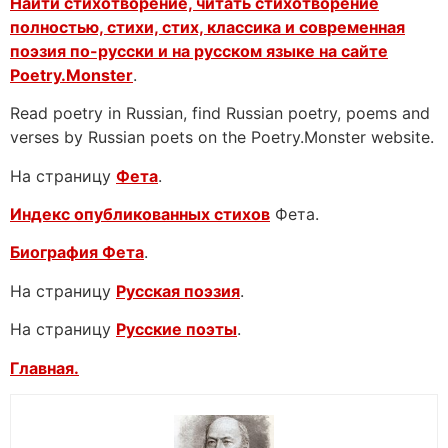
Найти стихотворение, читать стихотворение
полностью, стихи, стих, классика и современная
поэзия по-русски и на русском языке на сайте
Poetry.Monster
.
Read poetry in Russian, find Russian poetry, poems and
verses by Russian poets on the Poetry.Monster website.
На страницу
Фета
.
Индекс опубликованных стихов
Фета.
Биография Фета
.
На страницу
Русская поэзия
.
На страницу
Русские поэты
.
Главная.