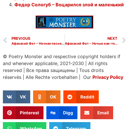
Федор Сологуб – Воцарился злой и маленький
PREVIOUS
NEXT
Афанасий Фет – Ночная песня путника
Афанасий Фет – Ночью как-то вольнее дышать мне
© Poetry Monster and respective copyright holders if
and whenever applicable, 2021-2030
|
All rights
reserved
|
Все права защищены
|
Tous droits
réservés
|
Alle Rechte vorbehalten | Our
Privacy Policy
VK
OK
Reddit
Pinterest
Digg
Email
WhatsApp
Telegram