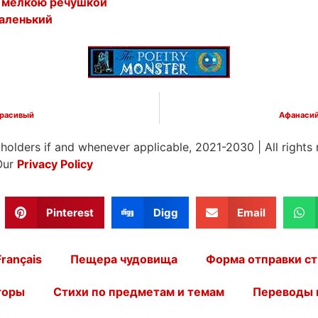
о мелкою речушкой
маленький
красивый
Афанасий
 holders if and whenever applicable, 2021-2030
|
All rights
Our
Privacy Policy
Pinterest
Digg
Email
Français
Пещера чудовища
Форма отправки ст
торы
Стихи по предметам и темам
Переводы 