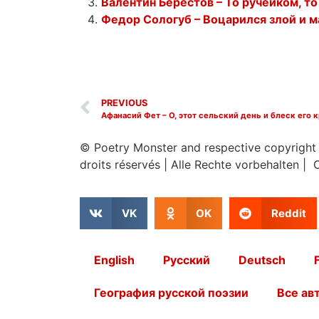
Валентин Берестов – То ручейком, т
Федор Сологуб – Воцарился злой и 
PREVIOUS
Афанасий Фет – О, этот сельский день и блеск его 
© Poetry Monster and respective copyright
droits réservés
|
Alle Rechte vorbehalten | 
VK
OK
Reddit
English
Русский
Deutsch
География русской поэзии
Все ав