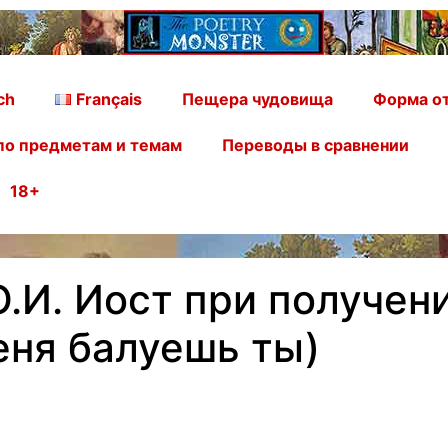
ch
Français
Пещера чудовища
Форма от
по предметам и темам
Переводы в сравнении
18+
О.И. Иост при получе
еня балуешь ты)