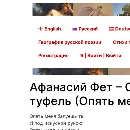
English
Русский
Deuts
География русской поэзии
Стихи 
Регистрация
Я | Войти | Выйти
[searchform]
Афанасий Фет – 
туфель (Опять м
Опять меня балуешь ты,
И под искусной рукою