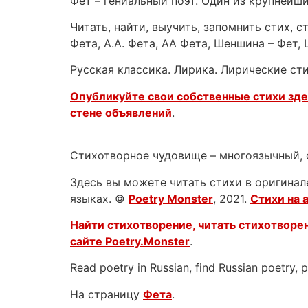
Фет – гениальный поэт. Один из крупнейш
Читать, найти, выучить, запомнить стих, 
Фета, А.А. Фета, АА Фета, Шеншина – Фет,
Русская классика. Лирика. Лирические ст
Опубликуйте свои собственные стихи зд
стене объявлений
.
Стихотворное чудовище – многоязычный, 
Здесь вы можете читать стихи в оригинале
языках. ©
Poetry Monster
, 2021.
Стихи на 
Найти стихотворение, читать стихотворен
сайте
Poetry.Monster
.
Read poetry in Russian, find Russian poetry,
На страницу
Фета
.