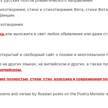
их русских поэтов романтического направления.
стихотворения, стихи и стихотворения Фета, стихи Фет
 Шеншин.
ихотворения.
есь
или выложите в свет любое объявление или даже с
открытый и свободный сайт о поэзии и многоязычное 
 на других языках, на английском и других, а также п
английском.
ие полностью, стихи, стих, классика и современная по
 poems and verses by Russian poets on the Poetry.Monster 