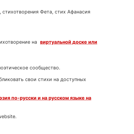
а, стихотворения Фета, стих Афанасия
тихотворение на
виртуальной доске или
поэтическое сообщество.
убликовать свои стихи на доступных
эзия по-русски и на русском языке на
website.