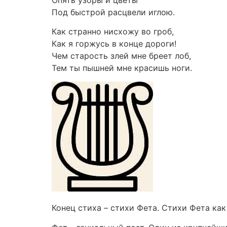
Опять узоры и цветы
Под быстрой расцвели иглою.
Как странно нисхожу во гроб,
Как я горжусь в конце дороги!
Чем старость злей мне бреет лоб,
Тем ты пышней мне красишь ноги.
Конец стиха – стихи Фета. Стихи Фета как