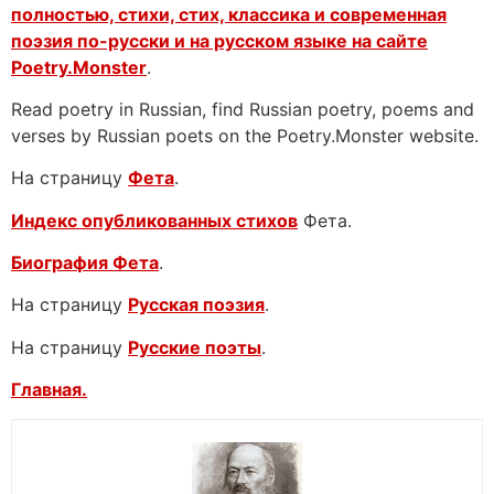
полностью, стихи, стих, классика и современная
поэзия по-русски и на русском языке на сайте
Poetry.Monster
.
Read poetry in Russian, find Russian poetry, poems and
verses by Russian poets on the Poetry.Monster website.
На страницу
Фета
.
Индекс опубликованных стихов
Фета.
Биография Фета
.
На страницу
Русская поэзия
.
На страницу
Русские поэты
.
Главная.