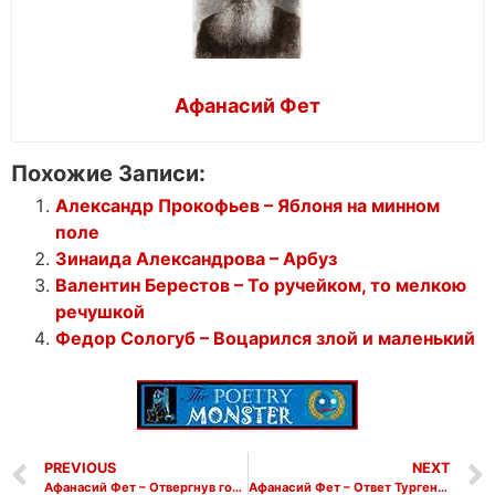
Афанасий Фет
Похожие Записи:
Александр Прокофьев – Яблоня на минном
поле
Зинаида Александрова – Арбуз
Валентин Берестов – То ручейком, то мелкою
речушкой
Федор Сологуб – Воцарился злой и маленький
PREVIOUS
NEXT
Афанасий Фет – Отвергнув гордое сомненье
Афанасий Фет – Ответ Тургеневу