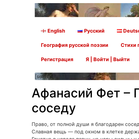
English
Русский
Deuts
География русской поэзии
Стихи 
Регистрация
Я | Войти | Выйти
[searchform]
Афанасий Фет – 
соседу
Право, от полной души я благодарен сосед
Славная вещь — под окном в клетке держ