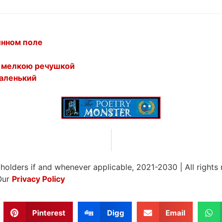
инном поле
о мелкою речушкой
маленький
 holders if and whenever applicable, 2021-2030
|
All rights
Our
Privacy Policy
Pinterest
Digg
Email