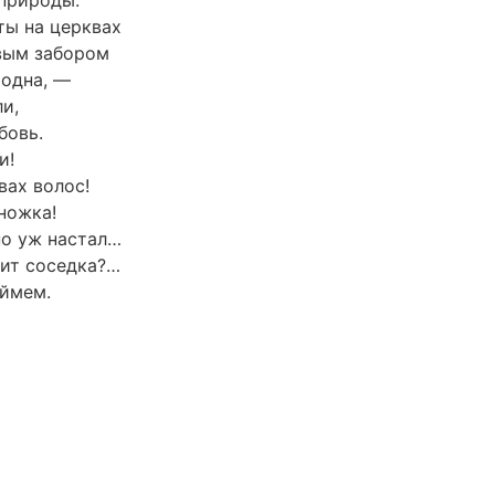
 природы:
ты на церквах
вым забором
 одна, —
и,
бовь.
и!
вах волос!
ножка!
но уж настал…
дит соседка?…
оймем.