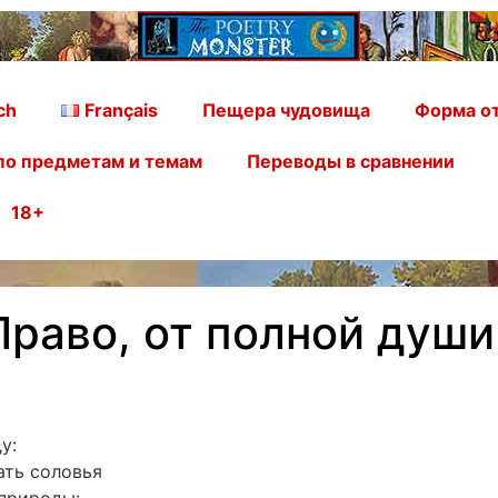
ch
Français
Пещера чудовища
Форма от
по предметам и темам
Переводы в сравнении
18+
Право, от полной души
у:
ать соловья