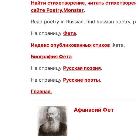
Найти стихотворение, читать стихотворен
сайте
Poetry.Monster
.
Read poetry in Russian, find Russian poetry,
На страницу
Фета
.
Индекс опубликованных стихов
Фета.
Биография Фета
.
На страницу
Русская поэзия
.
На страницу
Русские поэты
.
Главная.
Афанасий Фет