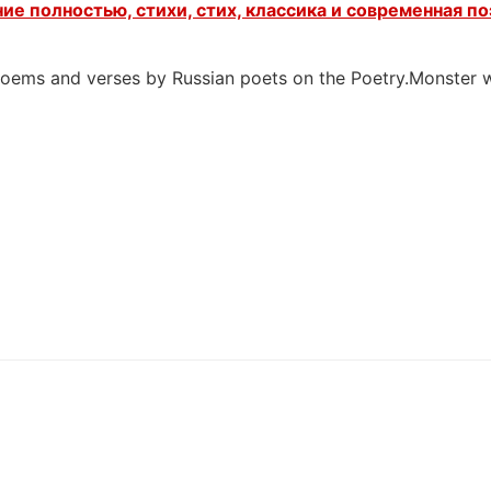
ие полностью, стихи, стих, классика и современная по
 poems and verses by Russian poets on the Poetry.Monster 