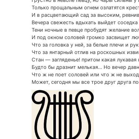
Грустно в неволе певцу, но чары сильны у
Только прощальным огнем озлатятся крес
И в расцветающий сад за высоким, ревни
Вечера свежесть вдыхать выйдет соседка
Тени ночные в певце пробудят желание вол
И под окном соловей громко засвищет лю
Что за головка у ней, за белые плечи и рук
Что за янтарный отлив на роскошных изви
Стан — загляденье! притом какая лукавая 
Будто бы дразнит мелькая… Но вечер дав
Что ж не поет соловей или что ж не выхо
Может, сегодня мы все трое друг друга п