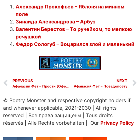
Александр Прокофьев – Яблоня на минном
поле
Зинаида Александрова – Арбуз
Валентин Берестов – То ручейком, то мелкою
речушкой
Федор Сологуб – Воцарился злой и маленький
PREVIOUS
NEXT
Афанасий Фет – Прости (Офелии)
Афанасий Фет – Псевдопоэту
© Poetry Monster and respective copyright holders if
and whenever applicable, 2021-2030
|
All rights
reserved
|
Все права защищены
|
Tous droits
réservés
|
Alle Rechte vorbehalten | Our
Privacy Policy