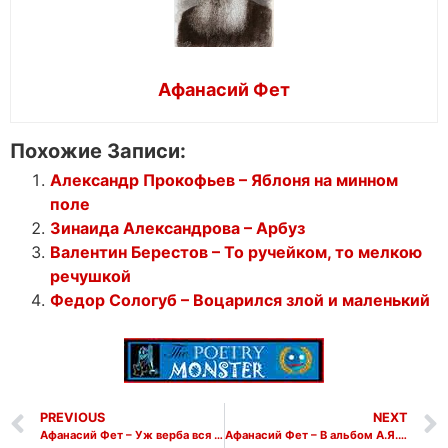
Афанасий Фет
Похожие Записи:
Александр Прокофьев – Яблоня на минном
поле
Зинаида Александрова – Арбуз
Валентин Берестов – То ручейком, то мелкою
речушкой
Федор Сологуб – Воцарился злой и маленький
PREVIOUS
NEXT
Афанасий Фет – Уж верба вся пушистая
Афанасий Фет – В альбом А.Я. Марченко (Стихом простым, стихом случайным)