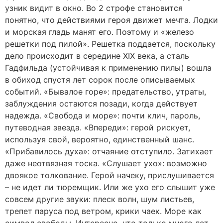
узник видит в окно. Во 2 строфе становится
понятно, что действиями героя движет мечта. Лодки
и морская гладь манят его. Поэтому и «железо
решетки под пилой». Решетка поддается, поскольку
дело происходит в середине XIX века, а сталь
Гадфильда (устойчивая к применению пилы) вошла
в обиход спустя лет сорок после описываемых
событий. «Бывалое горе»: предательство, утраты,
заблуждения остаются позади, когда действует
надежда. «Свобода и море»: почти клич, пароль,
путеводная звезда. «Впереди»: герой рискует,
используя свой, вероятно, единственный шанс.
«Прибавилось духа»: отчаяние отступило. Затихает
даже неотвязная тоска. «Слушает ухо»: возможно
двоякое толкование. Герой начеку, прислушивается
– не идет ли тюремщик. Или же ухо его слышит уже
совсем другие звуки: плеск волн, шум листьев,
трепет паруса под ветром, крики чаек. Море как
символ свободы. Интересно, что только много лет