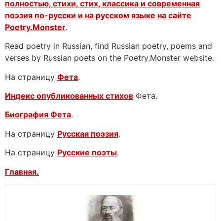
полностью, стихи, стих, классика и современная
поэзия по-русски и на русском языке на сайте
Poetry.Monster
.
Read poetry in Russian, find Russian poetry, poems and
verses by Russian poets on the Poetry.Monster website.
На страницу
Фета
.
Индекс опубликованных стихов
Фета.
Биография Фета
.
На страницу
Русская поэзия
.
На страницу
Русские поэты
.
Главная.