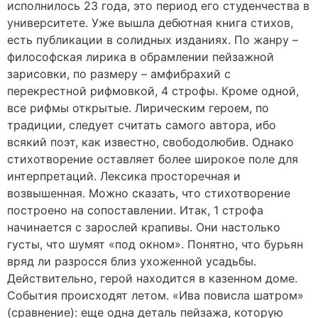
исполнилось 23 года, это период его студенчества в
университете. Уже вышла дебютная книга стихов,
есть публикации в солидных изданиях. По жанру –
философская лирика в обрамлении пейзажной
зарисовки, по размеру – амфибрахий с
перекрестной рифмовкой, 4 строфы. Кроме одной,
все рифмы открытые. Лирическим героем, по
традиции, следует считать самого автора, ибо
всякий поэт, как известно, свободолюбив. Однако
стихотворение оставляет более широкое поле для
интерпретаций. Лексика просторечная и
возвышенная. Можно сказать, что стихотворение
построено на сопоставлении. Итак, 1 строфа
начинается с зарослей крапивы. Они настолько
густы, что шумят «под окном». Понятно, что бурьян
вряд ли разросся близ ухоженной усадьбы.
Действительно, герой находится в казенном доме.
События происходят летом. «Ива повисла шатром»
(сравнение): еще одна деталь пейзажа, которую