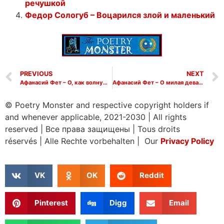
речушкой
Федор Сологуб – Воцарился злой и маленький
PREVIOUS
NEXT
Афанасий Фет – О, как волнуюся я мыслию больною
Афанасий Фет – О милая дева, к чему нам, к чему говорить
© Poetry Monster and respective copyright holders if
and whenever applicable, 2021-2030
|
All rights
reserved
|
Все права защищены
|
Tous droits
réservés
|
Alle Rechte vorbehalten | Our
Privacy Policy
VK
OK
Reddit
Pinterest
Digg
Email