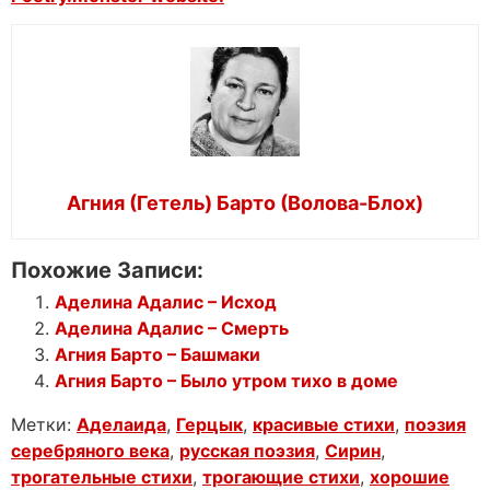
Агния (Гетель) Барто (Волова-Блох)
Похожие Записи:
Аделина Адалис – Исход
Аделина Адалис – Смерть
Агния Барто – Башмаки
Агния Барто – Было утром тихо в доме
Метки:
Аделаида
,
Герцык
,
красивые стихи
,
поэзия
серебряного века
,
русская поэзия
,
Сирин
,
трогательные стихи
,
трогающие стихи
,
хорошие