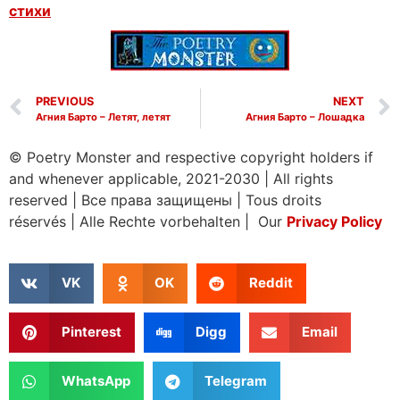
стихи
PREVIOUS
NEXT
Агния Барто – Летят, летят
Агния Барто – Лошадка
© Poetry Monster and respective copyright holders if
and whenever applicable, 2021-2030
|
All rights
reserved
|
Все права защищены
|
Tous droits
réservés
|
Alle Rechte vorbehalten | Our
Privacy Policy
VK
OK
Reddit
Pinterest
Digg
Email
WhatsApp
Telegram