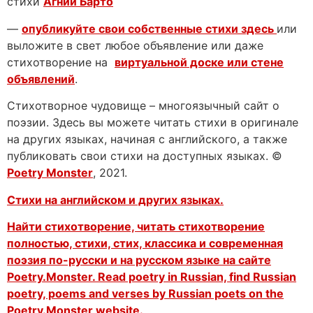
стихи
Агнии Барто
—
опубликуйте свои собственные стихи здесь
или
выложите в свет любое объявление или даже
стихотворение на
виртуальной доске или стене
объявлений
.
Стихотворное чудовище – многоязычный сайт о
поэзии. Здесь вы можете читать стихи в оригинале
на других языках, начиная с английского, а также
публиковать свои стихи на доступных языках. ©
Poetry Monster
, 2021.
Стихи на английском и других языках.
Найти стихотворение, читать стихотворение
полностью, стихи, стих, классика и современная
поэзия по-русски и на русском языке на сайте
Poetry.Monster. Read poetry in Russian, find Russian
poetry, poems and verses by Russian poets on the
Poetry.Monster website.