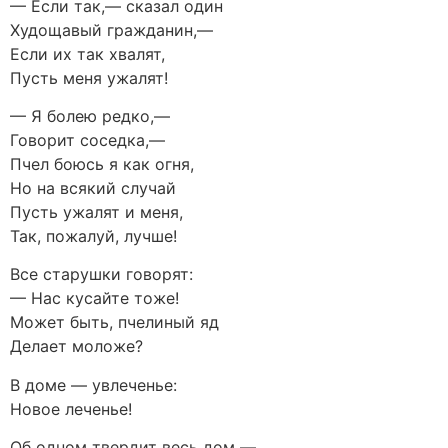
— Если так,— сказал один
Худощавый гражданин,—
Если их так хвалят,
Пусть меня ужалят!
— Я болею редко,—
Говорит соседка,—
Пчел боюсь я как огня,
Но на всякий случай
Пусть ужалят и меня,
Так, пожалуй, лучше!
Все старушки говорят:
— Нас кусайте тоже!
Может быть, пчелиный яд
Делает моложе?
В доме — увлеченье:
Новое леченье!
Об одном твердит весь дом —