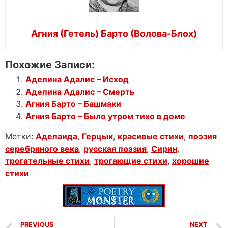
Агния (Гетель) Барто (Волова-Блох)
Похожие Записи:
Аделина Адалис – Исход
Аделина Адалис – Смерть
Агния Барто – Башмаки
Агния Барто – Было утром тихо в доме
Метки:
Аделаида
,
Герцык
,
красивые стихи
,
поэзия
серебряного века
,
русская поэзия
,
Сирин
,
трогательные стихи
,
трогающие стихи
,
хорошие
стихи
PREVIOUS
NEXT