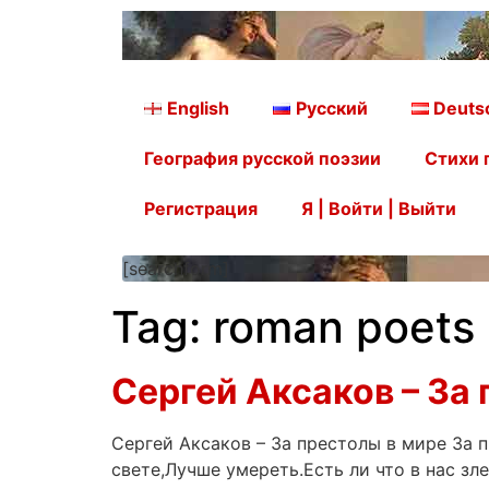
English
Русский
Deuts
География русской поэзии
Стихи 
Регистрация
Я | Войти | Выйти
[searchform]
Tag:
roman poets
Сергей Аксаков – За
Сергей Аксаков – За престолы в мире За 
свете,Лучше умереть.Есть ли что в нас зл