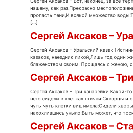
Сергей Аксаков – Вот, наконец, за все те
нашему, как раз.Прекрасно местоположень
пропасть тени,И всякой множество воды;Т
[…]
Сергей Аксаков – Ур
Сергей Аксаков – Уральский казак (Истин
казаков, наездник лихой,Лишь год один ж
блаженством своим. Прощаясь с женою, ска
Сергей Аксаков – Тр
Сергей Аксаков – Три канарейки Какой-то
него сидели в клетках птички:Скворцы и 
чуть-чуть клетки вид имела:Сидели хворы
нахохлившись уныло:Быть может, что тоск
Сергей Аксаков – Ст