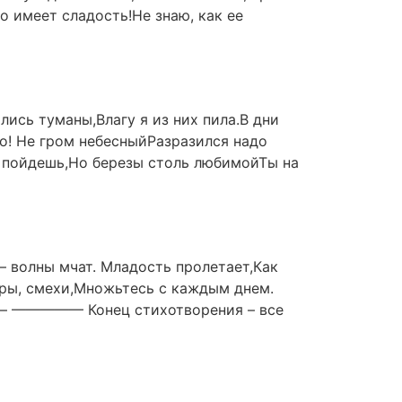
 имеет сладость!Не знаю, как ее
ись туманы,Влагу я из них пила.В дни
о! Не гром небесныйРазразился надо
ы пойдешь,Но березы столь любимойТы на
— волны мчат. Младость пролетает,Как
ры, смехи,Множьтесь с каждым днем.
—— ————— Конец стихотворения – все