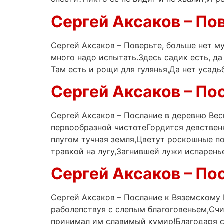
Сергей Аксаков – По
Сергей Аксаков – Поверьте, больше нет м
много надо испытать.Здесь садик есть, д
Там есть и рощи для гулянья,Да нет усадь
Сергей Аксаков – По
Сергей Аксаков – Послание в деревню Весн
первообразной чистотеГордится девствен
плугом тучная земля,Цветут роскошные по
травкой на лугу,Загнившей лужи испарень
Сергей Аксаков – По
Сергей Аксаков – Послание к Вяземскому 
раболепствуя с слепым благоговеньем,Счи
принимал им славимый кумир!Благодаря су