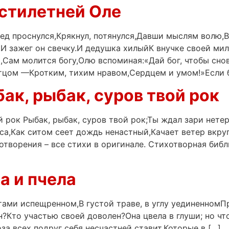
естилетней Оле
дед проснулся,Крякнул, потянулся,Давши мыслям волю,
,И зажег он свечку.И дедушка хилыйК внучке своей м
,Сам молится богу,Олю вспоминая:«Дай бог, чтобы сно
отцом —Кротким, тихим нравом,Сердцем и умом!»Если б
ак, рыбак, суров твой рок
й рок Рыбак, рыбак, суров твой рок;Ты ждал зари нете
са,Как ситом сеет дождь ненастный,Качает ветер вкру
я – все стихи в оригинале. Стихотворная библио
а и пчела
етами испещренном,В густой траве, в углу уединенномП
н?Кто участью своей доволен?Она цвела в глуши; но чт
оза всех подруг себя несчастней ставит,Которые в […]