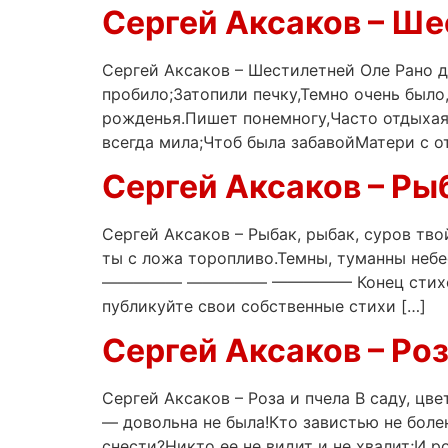
Сергей Аксаков – Ш
Сергей Аксаков – Шестилетней Оле Рано 
пробило;Затопили печку,Темно очень было
рожденья.Пишет понемногу,Часто отдыхая
всегда мила;Чтоб была забавойМатери с 
Сергей Аксаков – Рыб
Сергей Аксаков – Рыбак, рыбак, суров тво
ты с ложа торопливо.Темны, туманны небе
————— ————— ————— Конец стихотворени
публикуйте свои собственные стихи […]
Сергей Аксаков – Роз
Сергей Аксаков – Роза и пчела В саду, цв
— довольна не была!Кто завистью не боле
снести?Никто ее не видит и не хвалит;И р