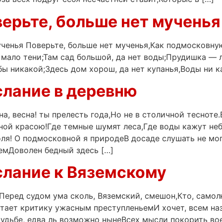
верьте, больше нет мученья
ученья Поверьте, больше нет мученья,Как подмосковну
а мало тени;Там сад большой, да нет воды;Прудишка — 
бы никакой;Здесь дом хорош, да нет купанья,Воды ни к
слание в деревню
а, весна! ты прелесть года,Но не в столичной тесноте.
ной красою!Где темные шумят леса,Где воды кажут не
ля! О подмосковной я природеВ досаде слушать не мог
емДоволен бедный здесь […]
слание к Вяземскому
Перед судом ума сколь, Вяземский, смешон,Кто, самол
тает критику ужасным преступленьемИ хочет, всем наз
дьбе, едва ль возможно нынеВсех мысли покорить вое