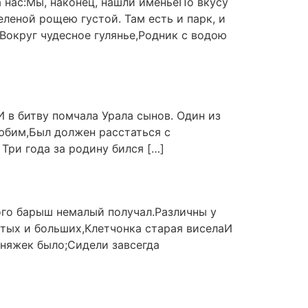
ла нас:Мы, наконец, нашли именьеПо вкусу
леной рощею густой. Там есть и парк, и
Вокруг чудесное гулянье,Родник с водою
 в битву помчала Урала сынов. Один из
любим,Был должен расстаться с
Три года за родину бился […]
ого барыш немалый получал.Различны у
атых и больших,Клетчонка старая виселаИ
дняжек было;Сидели завсегда