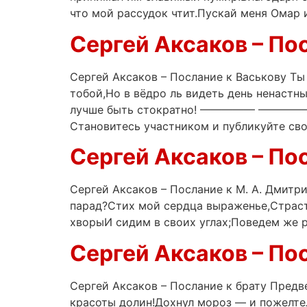
что мой рассудок чтит.Пускай меня Омар и
Сергей Аксаков – По
Сергей Аксаков – Послание к Васькову Ты
тобой,Но в вёдро ль видеть день ненастн
лучше быть стократно! ————— ————— ——
Становитесь участником и публикуйте сво
Сергей Аксаков – По
Сергей Аксаков – Послание к М. А. Дмит
парад?Стих мой сердца выраженье,Страст
хворыИ сидим в своих углах;Поведем же р
Сергей Аксаков – По
Сергей Аксаков – Послание к брату Предв
красоты долин!Дохнул мороз — и пожелте