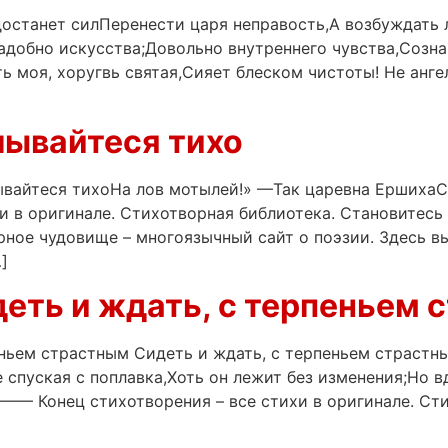
 достанет силПеренести царя неправость,А возбуждать
надобно искусства;Довольно внутреннего чувства,Созн
ь моя, хоругвь святая,Сияет блеском чистоты! Не ангел
лывайтеся тихо
плывайтеся тихоНа лов мотылей!» —Так царевна Е
в оригинале. Стихотворная библиотека. Становитесь 
ное чудовище – многоязычный сайт о поэзии. Здесь вы
]
деть и ждать, с терпеньем
еньем страстным Сидеть и ждать, с терпеньем страст
е спуская с поплавка,Хоть он лежит без изменения;Но 
ец стихотворения – все стихи в оригинале. Стихо