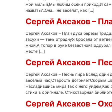
мой милый,Мы любим осени приход,И самы
назвать?..Она… не веселит, как […]
Сергей Аксаков – Пл
Сергей Аксаков – Плач духа березы Тридц
засухи — тень отраднуЯ бросала от ветв
мной,А топор в руке безвестнойПодрубил
месте […]
Сергей Аксаков – Пе
Сергей Аксаков – Песнь пира Вслед один 
веселый час;Старость догоняетСкорым ша
Насладившись мира,Так с него уйдем,К
стихи в оригинале. Стихотворная библиот
Сергей Аксаков – Охо