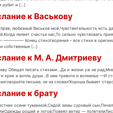
 рубит и […]
слание к Васькову
 прав, любезный Васьков мой,Чувствительность есть д
ый.Когда лелеет счастье нас,То сильно чувствовать пр
——— Конец стихотворения – все стихи в оригинале
и собственные […]
слание к М. А. Дмитриеву
риеву Обещал писать стихами…Да и жизни уж не рад;М
и крик и вопль души…В нем тревоги и волненье —И ст
азговорыНа письме, не на словах!Хороша бывает старос
слание к брату
естник осени туманной,Седой зимы суровый сын,Печал
лиОдежды рощей и лугов;Повеял ветер — полетелиЛис