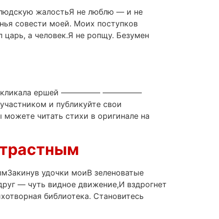
 людскую жалостьЯ не люблю — и не
анья совести моей. Моих поступков
 царь, а человек.Я не ропщу. Безумен
ршихаСкликала ершей ————— —————
участником и публикуйте свои
 можете читать стихи в оригинале на
 страстным
нымЗакинув удочки моиВ зеленоватые
вдруг — чуть видное движение,И вздрогнет
творная библиотека. Становитесь