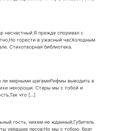
ар несчастный.Я прежде споривал с
иятно,Но горести в ужасный часХолодным
. Стихотворная библиотека.
не ли мерными шагамиРифмы выводить в
ихи нехороши. Стары мы с тобой и
ть,Так что […]
ьный гость, никем не жданный,Губитель
ты увядшие лесов;Но мы с тобою, брат