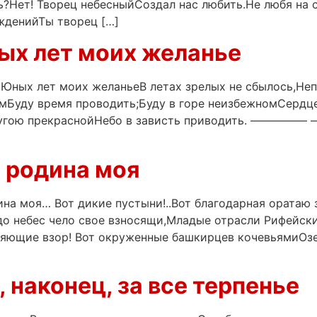
?Нет! Творец небесныйСоздал нас любить.Не любя на 
жденийТы творец […]
ых лет моих желанье
 Юных лет моих желаньеВ летах зрелых не сбылось,Не
ымБуду время проводить;Буду в горе неизбежномСердце
другою прекраснойНебо в зависть приводить. ——
т родина моя
ина моя… Вот дикие пустыни!..Вот благодарная оратаю 
до небес чело свое взносящи,Младые отрасли Рифейски
няющие взор! Вот окруженные башкирцев кочевьямиОзе
, наконец, за все терпенье