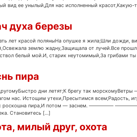
й вид ее унылый,Для нас исполненный красот,Какую-то
ач духа березы
ать лет красой поляныНа опушке я жила;Шли дожди, вил
ей,Освежала землю жадну,Защищала от лучей.Все прошл
 ствол белый мой.И, старик неутомимый,За грибами т
снь пира
другомуБыстро дни летят;К брегу так морскомуВетры 
гом нас. Истощим утехи,Пресытимся всем;Радость, иг
ак с роскошна пира,И потом — заснем. ————— ———
ека. Становитесь […]
та, милый друг, охота