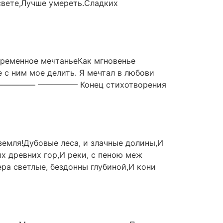
свете,Лучше умереть.Сладких
пременное мечтаньеКак мгновенье
 с ним мое делить. Я мечтал в любови
——— ————— ————— Конец стихотворения
земля!Дубовые леса, и злачные долины,И
х древних гор,И реки, с пеною меж
ра светлые, бездонны глубиной,И кони