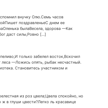
Вспомнил внучку Олю.Семь часов
илойПишет поздравленьеС днем ее
ваОленька былаВесела, здорова —Как
ог даст силы,Ровно […]
рпеливо,И только забелел восток,Вскочил
г леса —Ложись опять, рыбак несчастный.
тека. Становитесь участником и
релестная из роз цвела;Цвела спокойно, но
о ж в глуши цвести?Легко ль красавице