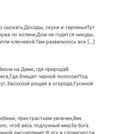
ю сыскать;Досады, скуки и терпеньяТут
лужа по колени,Дом не годится никуды.
апли ключевой.Там развалилось все […]
Весна на Деме, где природаВ
беса,Где блещет черной полосоюПод
у!..Засохлой рощей в огороде,Гусиной
юбием, пристрастьем увлечен,Век
ло, чтоб весь подлунный мирЗа бога
нной дисциплине!-Я чту в словесности,