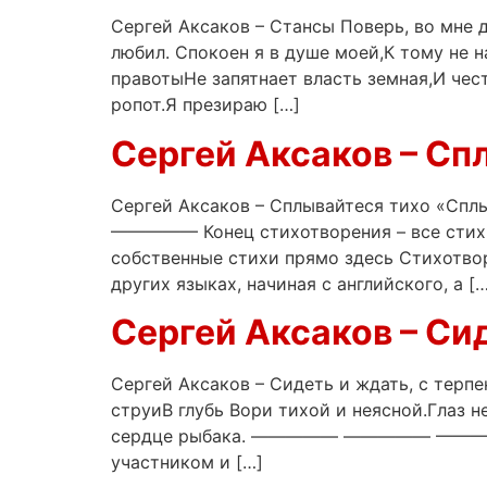
Сергей Аксаков – Стансы Поверь, во мне
любил. Спокоен я в душе моей,К тому не 
правотыНе запятнает власть земная,И чест
ропот.Я презираю […]
Сергей Аксаков – Сп
Сергей Аксаков – Сплывайтеся тихо «С
————— Конец стихотворения – все стихи 
собственные стихи прямо здесь Стихотвор
других языках, начиная с английского, а […
Сергей Аксаков – Си
Сергей Аксаков – Сидеть и ждать, с терп
струиВ глубь Вори тихой и неясной.Глаз н
сердце рыбака. ————— ————— ————— Кон
участником и […]