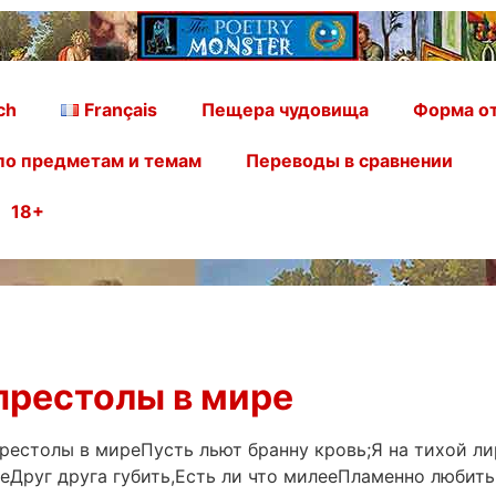
ch
Français
Пещера чудовища
Форма от
по предметам и темам
Переводы в сравнении
18+
 престолы в мире
престолы в миреПусть льют бранну кровь;Я на тихой ли
ееДруг друга губить,Есть ли что милееПламенно любить