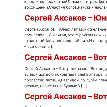
юности ль прелестнойДолжно тигром быть
восхищений,Счастия богов,Райских насла
Сергей Аксаков – Юн
Сергей Аксаков – Юных лет моих желанье
пронеслось. Я мечтал, что с другом нежн
страстнойЧашу восхищений питьИ с по
– все стихи в […]
Сергей Аксаков – Во
Сергей Аксаков – Вот родина моя Вот род
тучной жатвою покрытые поля! Вот горы, 
пропастей летящи,Разливом по лугам пле
резвые, несчетны табунамиВ […]
Сергей Аксаков – Вот