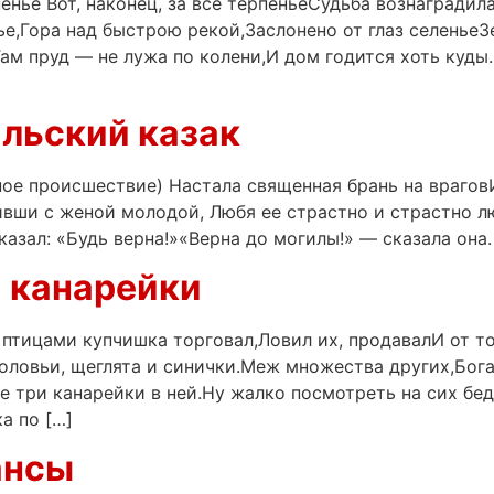
рпенье Вот, наконец, за все терпеньеСудьба вознагради
е,Гора над быстрою рекой,Заслонено от глаз селеньеЗе
ам пруд — не лужа по колени,И дом годится хоть куды.
альский казак
ное происшествие) Настала священная брань на враговИ
ивши с женой молодой, Любя ее страстно и страстно 
зал: «Будь верна!»«Верна до могилы!» — сказала она. 
и канарейки
 птицами купчишка торговал,Ловил их, продавалИ от т
соловьи, щеглята и синички.Меж множества других,Бог
е три канарейки в ней.Ну жалко посмотреть на сих бе
а по […]
ансы